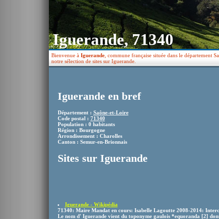
Iguerande, 71340
Bienvenue à
Iguerande
, commune française située dans le département Sa
notre sélection de sites sur Iguerande.
Iguerande en bref
Département :
Saône-et-Loire
Code postal :
71340
Population : 0 habitants
Région : Bourgogne
Arrondissement : Charolles
Canton : Semur-en-Brionnais
Sites sur Iguerande
Iguerande - Wikipédia
71340: Maire Mandat en cours: Isabelle Lagoutte 2008-2014: Inte
Le nom d' Iguerande vient du toponyme gaulois *equoranda [2] dont l