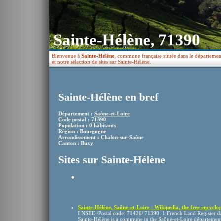
Sainte-Hélène, 71390
Bienvenue à
Sainte-Hélène
, commune française située dans le départemen
et notre sélection de sites sur Sainte-Hélène.
Sainte-Hélène en bref
Département :
Saône-et-Loire
Code postal :
71390
Population : 0 habitants
Région : Bourgogne
Arrondissement : Chalon-sur-Saône
Canton : Buxy
Sites sur Sainte-Hélène
Sainte-Hélène, Saône-et-Loire - Wikipedia, the free encyclo
I NSEE /Postal code: 71426/ 71390: 1 French Land Register dat
Sainte-Hélène is a commune in the Saône-et-Loire département 