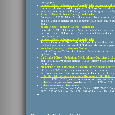
Bourgogne
Sainte-Hélène (Saône-et-Loire) - Wikipedia, wolna encyklop
Ludność • liczba ludności • gęstość: 289 20 os./km²: Kod poc
miejscowość i gmina we Francji , w regionie Burgundia , w dep
Sainte-Hélène (Saône-et-Loire) - Wikipédia
Code postal: 71390: Maire Mandat en cours: Intercommunal
Sud de ... Sainte-Hélène est une commune française , située d
et la ...
Sainte-Hélène (Saône-et-Loire) - Wikipedia
Postcode: 71390: Netnummer: Aangrenzende gemeenten: Burge
bureau ... Sainte-Hélène is een gemeente in het Franse departe
Bourgondië ) en ...
Sainte-Hélène (Saône-et-Loire) - Wikipedia
Totale - Densità (1999) 399 ab. 27,61 ab./ km²: Codice INSEE
Hélène è un comune francese di 399 abitanti situato nel diparti
Weather forecasts Chalon-Sur-Saone
Weather forecasts Chalon-Sur-Saone ... Forecast for monday m
update at 18h ...
La Chaîne Météo : Prévisions Météo Monde Gratuites à 12 
Saint-Boil (71390) Sainte-Helene (71390) Bissey-Sous-Cruch
(71390) ...
Ste helene 71390 : Découvrez l'histoire de Ste helene à partir
Ste helene (71390), ses rues, ses monuments, ses habitants : D
documents anciens et historiques retraçant l'histoire de Ste helene
STE HELENE en Cartes Postales : Découvrez STE HELENE (
STE HELENE (71390) en Cartes Postales : ses rues, ses monume
collection unique de cartes postales de STE HELENE en 1900 et d
Cybercommunes - Infos mairie
Arrondissement: Chalon-sur-Saône: Code INSEE: 71426: Code 
1982 : 293.00 habitants: En 1989 : 289.00 habitants: En 1999 