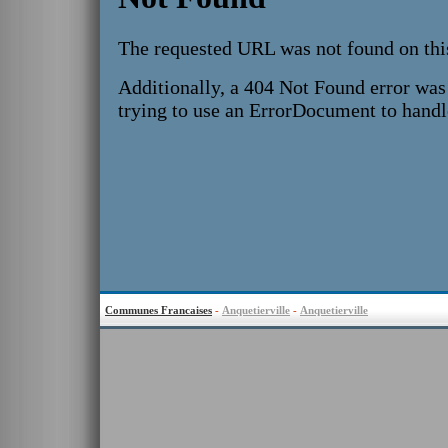
Communes Francaises
-
Anquetierville
-
Anquetierville