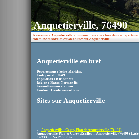
Anquetierville, 76490
Bienvenue à
Anquetierville
, commune française située dans le départemen
commune et notre sélection de sites sur Anquetierville.
Anquetierville en bref
Département :
Seine-Maritime
Code postal :
76490
Population : 0 habitants
Région : Haute-Normandie
Arrondissement : Rouen
Canton : Caudebec-en-Caux
Sites sur Anquetierville
Anquetierville - Carte, Plan de Anquetierville (76490)
Anquetierville Plan & Carte détaillés ... Anquetierville (76490) Lati
0.633333 | Vu 2589 fois