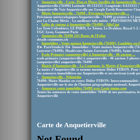
Anquetierville - Carte, Plan et Photo Satellite de Anquetierville ..
Anquetierville (76490) Latitude: 49.533333 | Longitude: 0.633333 |
Anquetierville Voir Anquetierville sur Google Earth Rencontrer l'âme
Météo Anquetierville - 76490 : Prévisions Anquetierville ...
Prévisions météorologiques Anquetierville - 76490 gratuites à 12 j
par La Chaîne Météo - La meilleure info météo - PREVISIONS MET
Salles de cinéma à Anquetierville (76490) - AlloCiné
Les Trois Colombiers, LE PARIS, Le Xénon, Le Drakkar, Royal 1-2-3 .
UGC Lyon, Gaumont Paris
Anquetierville 76490 243 Route de l'Eglise
details communes.xls
Immobilier : Vente maison Anquetierville (76490), Caudebec-en-C
II► ParuVendu.fr II► Immobilier : Vente maison Anquetierville (7
Louvetot (76490), Maulévrier-Sainte-Gertrude (76490), Saint-Arnou
Ecole Primaire (anquetierville) à Anquetierville - 46 anciens ...
ecole primaire (anquetierville) à anquetierville - 46 anciens 3 photos 
(anquetierville) anquetierville 76490
Mairie d'Anquetierville - La Commune, la Mairie d'Anquetierville 
Le maire d'Anquetierville se nomme monsieur Didier FERON. Pour tou
des annonces immobilières sur Anquetierville et ses environs (code po
Anquetierville - Wikipédia
76490: Maire Mandat en cours: Didier FERON: Intercommunalité: Ca
Anquetierville sur le site de l'Institut géographique national; Anquetierv
Annonces vente immobilier 76490 avec Logic-immo.com
Toutes les annonces de vente immobilier 76490 de nos partenaires, le
Anquetierville
Carte de Anquetierville