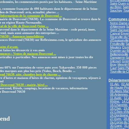
en-Campagn
rdonnées, les commentaires postés par les habitants. - Seine-Maritime
Saint-Ouen-s
au-Bosc
Sain
 commune française de 490 habitants dans le département de la Seine-
Sauchay
Tour
ien de Douvrend: avis, actualité, photos ...
Informations de la commune de Douvrend ...
a mairie de Douvrend (76630). La commune de Douvrend se trouve dans le
Communes 
e en région Haute-Normandie.
Notre-Dame-d
 de la ville de Douvrend (Seine ...
d'Aliermont
S
ouvrend dans le département de la Seine-Maritime - code postal, insee,
Saint-Jacque
nd, mais aussi annuaire des entreprises ...
Capval
Enve
76630) - Annonces immobilières
Ricarville-du-
nonces Douvrend (76630) sur Refleximmo.com, le spécialiste des annonces
d'Équiqueville
Freulleville
Sa
ains d'avant.
Meulers
Osmo
t faites les découvrir à vos amis
Quentin-au-
nonces : Ventes de maisons Douvrend ...
Bellengreville
iculier à particulier. Nos annonces sont mises à jour toutes les dix
Dampierre-Sa
Glicourt
Gren
Bray
Mesnil-
ez 60% sur l'entretien de votre auto avec Yakarouler. 350 000 pieces
Cauf
Saint-P
des marques aux plus bas prix (Valeo, Bosch, Bendix ...
Tourville-la-C
nd 76630, gite, chambre hote de charme ...
e d'hotes et maisons d'hôtes de charme, opinions de voyageurs, séjours à
Département
end
01.Ain.
02.Ai
Douvrend 76630 : mairie, hôtel ...
de-Haute-Pro
ouvrend, Hôtels, campings, locations de vacances, informations
06.Alpes-Mari
ille Douvrend 76630
08.Ardennes.
11.Aude.
12.
Rhône.
14.C
16.Charente.
18.Cher.
19.
22.Côtes-d'A
24.Dordogne.
rend
27.Eure.
28.E
2a.Corse du 
30.Gard.
31.