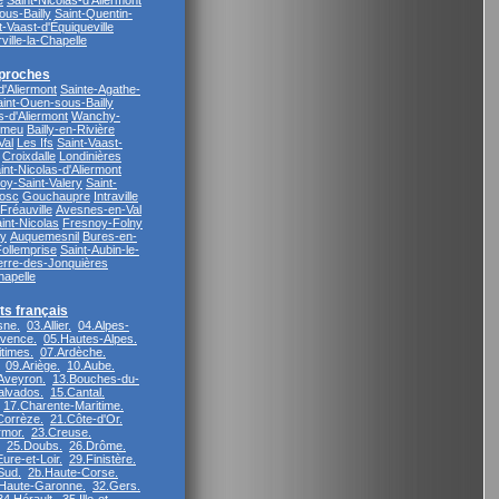
e
Saint-Nicolas-d'Aliermont
ous-Bailly
Saint-Quentin-
t-Vaast-d'Équiqueville
ville-la-Chapelle
proches
'Aliermont
Sainte-Agathe-
aint-Ouen-sous-Bailly
s-d'Aliermont
Wanchy-
rmeu
Bailly-en-Rivière
Val
Les Ifs
Saint-Vaast-
Croixdalle
Londinières
int-Nicolas-d'Aliermont
y-Saint-Valery
Saint-
Bosc
Gouchaupre
Intraville
Fréauville
Avesnes-en-Val
int-Nicolas
Fresnoy-Folny
y
Auquemesnil
Bures-en-
Follemprise
Saint-Aubin-le-
ierre-des-Jonquières
hapelle
s français
sne.
03.Allier.
04.Alpes-
vence.
05.Hautes-Alpes.
times.
07.Ardèche.
09.Ariège.
10.Aube.
Aveyron.
13.Bouches-du-
alvados.
15.Cantal.
17.Charente-Maritime.
Corrèze.
21.Côte-d'Or.
rmor.
23.Creuse.
25.Doubs.
26.Drôme.
ure-et-Loir.
29.Finistère.
Sud.
2b.Haute-Corse.
Haute-Garonne.
32.Gers.