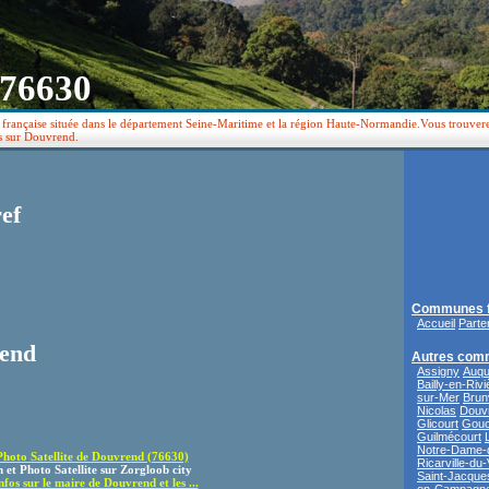
 76630
rançaise située dans le département Seine-Maritime et la région Haute-Normandie.Vous trouverez
es sur Douvrend.
ef
Communes f
Accueil
Parte
rend
Autres com
Assigny
Auqu
Bailly-en-Rivi
sur-Mer
Brunv
Nicolas
Douv
Glicourt
Gouc
Guilmécourt
Notre-Dame-d
Photo Satellite de Douvrend (76630)
Ricarville-du-
et Photo Satellite sur Zorgloob city
Saint-Jacque
fos sur le maire de Douvrend et les ...