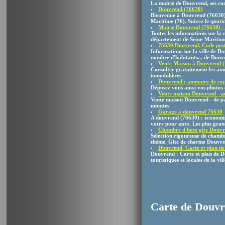
La mairie de Douvrend, ses coo
Douvrend (76630)
Bienvenue à Douvrend (76630),
Maritime (76). Suivez le quotid
Mairie Douvrend (76630) - 
Toutes les informations sur l
département de Seine-Maritim
76630 Douvrend. Code postal
Informations sur la ville de D
nombre d'habitants... de Douvre
Vente Maison à Douvrend (
Consulter gratuitement les an
immobilières
Douvrend : annuaire de cop
Déposez vous aussi vos photos e
Vente maison Douvrend - an
Vente maison Douvrend - de part
minutes
Garage à douvrend 76630
A douvrend (76630) : économis
votre pour auto. Les plus gran
Chambre d'hote gite Douvre
Sélection rigoureuse de chambr
thème. Gite de charme Douvr
Douvrend, Carte et plan de 
Douvrend : Carte et plan de D
touristiques et locales de la v
Carte de Douv