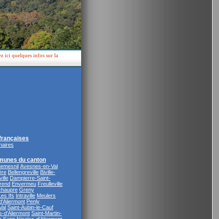
 ici quelques infos sur la
rançaises
naires
munes du canton
emesnil
Avesnes-en-Val
ère
Bellengreville
Biville-
ille
Dampierre-Saint-
rend
Envermeu
Freulleville
haupre
Greny
Les Ifs
Intraville
Meulers
'Aliermont
Penly
Val
Saint-Aubin-le-Cauf
s-d'Aliermont
Saint-Martin-