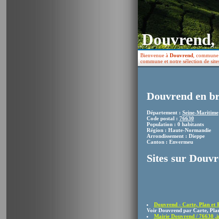
Douvrend,
Bienvenue à
Douvrend
, commune f
commune et notre sélection de sit
Douvrend en br
Département :
Seine-Maritime
Code postal :
76630
Population : 0 habitants
Région : Haute-Normandie
Arrondissement : Dieppe
Canton : Envermeu
Sites sur Douv
Douvrend - Carte, Plan et 
Voir Douvrend par Carte, Plan 
Mairie Douvrend / 76630 ,in