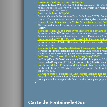
Canton de Fontaine-le-Dun - Wikipédia
Fontaine-le-Dun: 978: 76740: 76272: La Gaillarde: 415: 7674
76353: Houdetot: 135: 76740: 76365: Saint-Aubin-sur-Mer: 28
Vieux: 203: 76740: 76641
Fontaine-le-Dun - Wikipédia
Canton: Canton de Fontaine-le-Dun: Code Insee: 76272: Code
cours ... Fontaine-le-Dun est une commune française, située da
Agence Prism' Immobilier ::: Vente, Achat, Location sur Auff
Maisons traditionnelles, corps de ferme, maisons de maître et ma
Auffay.
Fontaine le dun 76740 : Découvrez l'histoire de Fontaine le d
Fontaine le dun (76740), ses rues, ses monuments, ses habitan
de documents anciens et historiques retraçant l'histoire de Fonta
Fontaine le dun 76740 : Carte de Cassini de Fontaine le dun, 
Fontaine le dun (76740) : Découvrez l'authentique carte de Cass
de ses environs.
Fontaine-le-Dun - Résultats Elections Municipales - LeMond
LeMonde.fr : toute l'actualité des Elections Municipales à Fon
les listes de candidats ainsi que les commentaires des internaute
Le Bourg-Dun - Carte, Plan de Le Bourg-Dun (76740)
Le Bourg-Dun (76740) Latitude: 49.866667 | Longitude: 0.9 |
Crasville-la-Rocquefort (76740) Ermenouville (76740) Fontain
La Chaîne Météo : Prévisions Météo Monde Gratuites à 12 
Fontaine-le-Dun (76740) Angiens (76740) Bourg-Dun (76740) 
sur-Mer (76740)
Le Figaro météo - Fontaine-le-Dun (Haute-Normandie), les pr
Les prévisions météo à 5 jours Fontaine-le-Dun (Haute-Norman
principales villes et régions de France et des principaux pays 
Carte de Fontaine-le-Dun