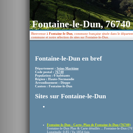
Fontaine-le-Dun, 76740
Bienvenue à
Fontaine-le-Dun
, commune française située dans le départem
commune et notre sélection de sites sur Fontaine-le-Dun.
Fontaine-le-Dun en bref
Département :
Seine-Maritime
Code postal :
76740
Population : 0 habitants
Région : Haute-Normandie
Arrondissement : Dieppe
Canton : Fontaine-le-Dun
Sites sur Fontaine-le-Dun
Fontaine-le-Dun - Carte, Plan de Fontaine-le-Dun (76740)
Fontaine-le-Dun Plan & Carte détaillés ... Fontaine-le-Dun (7
Longitude: 0.85 | Vu 1854 fois