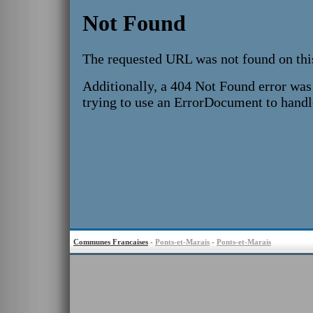
Communes Francaises
-
Ponts-et-Marais
-
Ponts-et-Marais