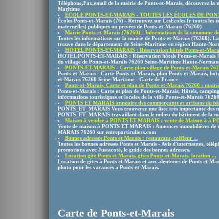
Téléphone,Fax,email de la mairie de Ponts-et-Marais, découvrez la m
Maritime
ÉCOLE PONTS-ET-MARAIS - TOUTES LES ÉCOLES DE PONT
Écoles Ponts-et-Marais (76) - Retrouvez sur LesÉcoles.fr toutes les é
maternelles) publiques ou privées de Ponts-et-Marais (76260)
Mairie Ponts-et-Marais (76260) - Informations de la commune de 
Toutes les informations sur la mairie de Ponts-et-Marais (76260). 
trouve dans le département de Seine-Maritime en région Haute-Nor
HOTEL PONTS-ET-MARAIS : Réservation hôtels Ponts-et-Mara
HOTEL PONTS-ET-MARAIS : Réservation hôtels Ponts-et-Marais 762
du village de Ponts-et-Marais 76260 Seine-Maritime Haute-Norman
PONTS-ET-MARAIS - Carte plan village de Ponts-et-Marais 7626
Ponts-et-Marais - Carte Ponts-et-Marais, plan Ponts-et-Marais, hote
et-Marais 76260 Seine-Maritime - Carte de France
Ponts-et-Marais, Carte et plan de Ponts-et-Marais 76260 : mairie 
Ponts-et-Marais : Carte et plan de Ponts-et-Marais, Hôtels, campings
informations touristiques et locales de la ville Ponts-et-Marais 7626
PONTS ET MARAIS annuaire des commerçants et artisans du bât
PONTS_ET_MARAIS Vous trouverez une liste très importante des me
PONTS_ET_MARAIS travaillant dans le milieu du bâtiment de la mais
Maison à vendre à PONTS ET MARAIS : vente de Maison à à PO
Vente de maison à PONTS ET MARAIS : Annonces immobilières de
MARAIS 76260 sur entreparticuliers.com
Bonnes adresses Ponts et Marais : restaurant, coiffeur ...
Toutes les bonnes adresses Ponts et Marais - Avis d'internautes, téléph
promotions avec Justacoté, le guide des bonnes adresses.
Location gite Ponts et Marais, gites Ponts-et-Marais, location ...
Location de gites à Ponts et Marais et aux alentours de Ponts et Mar
photo pour les vacances a Ponts-et-Marais.
Carte de Ponts-et-Marais