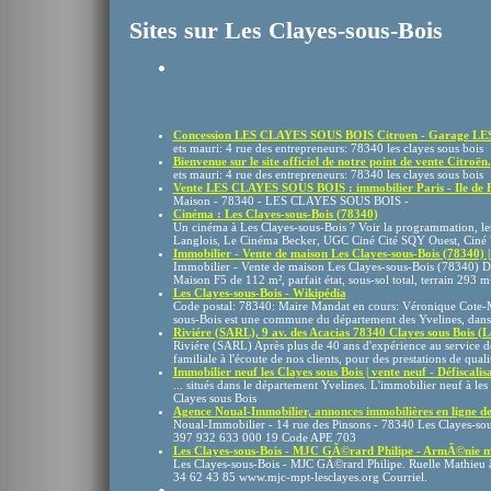
Sites sur Les Clayes-sous-Bois
Concession LES CLAYES SOUS BOIS Citroen - Garage LE
ets mauri: 4 rue des entrepreneurs: 78340 les clayes sous bois
Bienvenue sur le site officiel de notre point de vente Citroën.
ets mauri: 4 rue des entrepreneurs: 78340 les clayes sous bois
Vente LES CLAYES SOUS BOIS : immobilier Paris - Ile de
Maison - 78340 - LES CLAYES SOUS BOIS -
Cinéma : Les Clayes-sous-Bois (78340)
Un cinéma à Les Clayes-sous-Bois ? Voir la programmation, les 
Langlois, Le Cinéma Becker, UGC Ciné Cité SQY Ouest, Ciné 7,
Immobilier - Vente de maison Les Clayes-sous-Bois (78340) |
Immobilier - Vente de maison Les Clayes-sous-Bois (78340) Dan
Maison F5 de 112 m², parfait état, sous-sol total, terrain 293 m² 
Les Clayes-sous-Bois - Wikipédia
Code postal: 78340: Maire Mandat en cours: Véronique Cote-M
sous-Bois est une commune du département des Yvelines, dans l
Riviére (SARL), 9 av. des Acacias 78340 Clayes sous Bois (L
Riviére (SARL) Après plus de 40 ans d'expérience au service des
familiale à l'écoute de nos clients, pour des prestations de qualit
Immobilier neuf les Clayes sous Bois | vente neuf - Défiscalisa
... situés dans le département Yvelines. L'immobilier neuf à les 
Clayes sous Bois
Agence Noual-Immobilier, annonces immobilières en ligne de 
Noual-Immobilier - 14 rue des Pinsons - 78340 Les Clayes-sous
397 932 633 000 19 Code APE 703
Les Clayes-sous-Bois - MJC GÃ©rard Philipe - ArmÃ©nie 
Les Clayes-sous-Bois - MJC GÃ©rard Philipe. Ruelle Mathieu 
34 62 43 85 www.mjc-mpt-lesclayes.org Courriel.