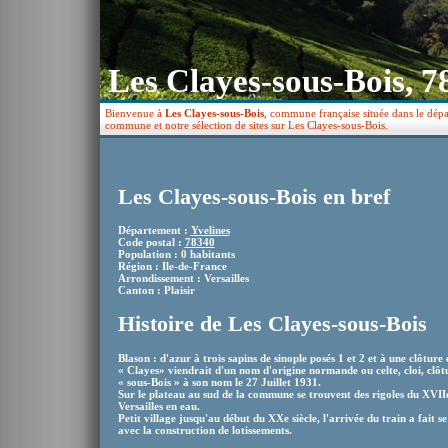
Les Clayes-sous-Bois, 7
Bienvenue à
Les Clayes-sous-Bois
, commune française située dans le dépa
commune et notre sélection de sites sur Les Clayes-sous-Bois.
Les Clayes-sous-Bois en bref
Département :
Yvelines
Code postal :
78340
Population : 0 habitants
Région : Ile-de-France
Arrondissement : Versailles
Canton : Plaisir
Histoire de Les Clayes-sous-Bois
Blason : d'azur à trois sapins de sinople posés 1 et 2 et à une clôture
« Clayes» viendrait d'un nom d'origine normande ou celte, cloi, clô
« sous-Bois » à son nom le 27 Juillet 1931.
Sur le plateau au sud de la commune se trouvent des rigoles du XVIIe
Versailles en eau.
Petit village jusqu'au début du XXe siècle, l'arrivée du train a fait 
avec la construction de lotissements.