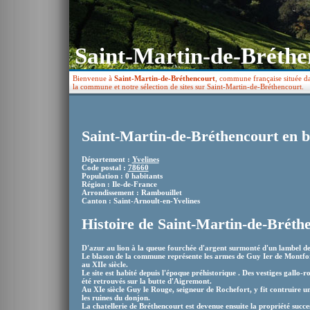
Saint-Martin-de-Bréthe
Bienvenue à
Saint-Martin-de-Bréthencourt
, commune française située da
la commune et notre sélection de sites sur Saint-Martin-de-Bréthencourt.
Saint-Martin-de-Bréthencourt en b
Département :
Yvelines
Code postal :
78660
Population : 0 habitants
Région : Ile-de-France
Arrondissement : Rambouillet
Canton : Saint-Arnoult-en-Yvelines
Histoire de Saint-Martin-de-Bréth
D'azur au lion à la queue fourchée d'argent surmonté d'un lambel 
Le blason de la commune représente les armes de Guy Ier de Montfor
au XIIe siècle.
Le site est habité depuis l'époque préhistorique . Des vestiges gallo-
été retrouvés sur la butte d'Aigremont.
Au XIe siècle Guy le Rouge, seigneur de Rochefort, y fit contruire un
les ruines du donjon.
La chatellerie de Bréthencourt est devenue ensuite la propriété succ