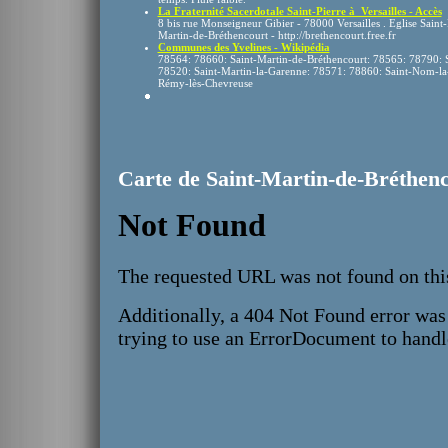
La Fraternité Sacerdotale Saint-Pierre à Versailles - Accès
8 bis rue Monseigneur Gibier - 78000 Versailles . Eglise Saint-
Martin-de-Bréthencourt - http://brethencourt.free.fr
Communes des Yvelines - Wikipédia
78564: 78660: Saint-Martin-de-Bréthencourt: 78565: 78790: 
78520: Saint-Martin-la-Garenne: 78571: 78860: Saint-Nom-la-
Rémy-lès-Chevreuse
Carte de Saint-Martin-de-Bréthen