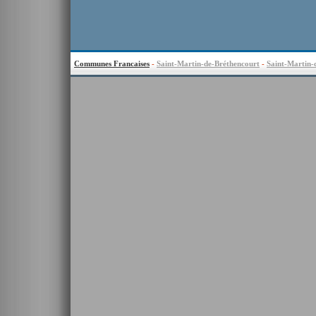
Communes Francaises
-
Saint-Martin-de-Bréthencourt
-
Saint-Martin-