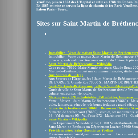
Vendôme, puis en 1653 des L'Hopital et enfin en 1788 des Rohan-Ro
En 1865 est mise en service la ligne de chemin de fer Paris-Vendôme,
liaison Paris - Tours..
Sites sur Saint-Martin-de-Bréthen
Immobilier - Vente de maison Saint-Martin-de-Bréthencourt 
Immobilier - Vente de maison Saint-Martin-de-Bréthencourt (7
m² avec grands volumes. Ancienne maison du 18ème, 6 pièces, 
Saint-Martin-de-Bréthencourt - Wikipédia
Code postal: 78660: Maire Mandat en cours: Claude Bruas 2001
Martin-de-Bréthencourt est une commune française, située dans 
Aux Sources de L'Orge
Aux Sources de l'Orge situées à Saint-Martin-de-Bréthencour
DE L’ORGE 9, Grande Rue 78660 ST MARTIN DE BRETHENC
Saint-Martin-de-Bréthencourt, ville de Saint-Martin-de-Brét
Guide de ville de Saint-Martin-de-Bréthencourt dans le Yvelines
culture, entreprises, vie locale...
Maison pierre 120 m² habitables, 150 m² utiles, lumineuse,... |
Vente - Maison - Saint Martin De Brethencourt (78660) - Mais
utiles, lumineuse, rénovée, très bonne isolation : grand séjour,
St martin de brethencourt 78660 : Découvrez l'histoire St ma
St martin de brethencourt (78660), ses rues, ses monuments, ses 
94 - Val de marne 95 - Val d'oise 972 - Martinique 971 - Gua
Saint-Martin – Wikipedia
... im Département Seine-Maritime; 10100 Saint-Martin-de-B
Saint-Martin-de-Boubaux im Département Lozère; 78660 Saint
Prévisions météo Saint-Quentin-en-Yvelines
Prévisions météo Saint-Quentin-en-Yvelines ... Ciel couvert e
temps. Pluie faible.