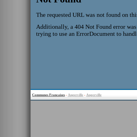
Communes Francaises
-
Angerville
-
Angerville