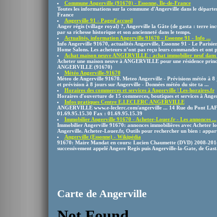
Commune Angerville (91670) - Essonne, Île-de-France
Toutes les informations sur la commune d'Angerville dans le départem
France
Angerville 91 - Paged'accueil
Anger régis (village royal) ?, Angerville la Gâte (de gasta : terre inc
par sa richesse historique et son ancienneté dans le temps.
Actualités, information Angerville 91670 - Essonne 91 - Info ...
Info Angerville 91670, actualités Angerville, Essonne 91 - Le Parisien 
Home Salons. Les acheteurs n’ont pas reçu leurs commandes et ont pe
Achat maison neuve ANGERVILLE : achat immobilier neuf dans le
Acheter une maison neuve à ANGERVILLE pour une résidence principa
ANGERVILLE (91670)
Météo Angerville-91670
Méteo de Angerville 91670. Meteo Angerville - Prévisions météo à 8 
et prévision à 8 jours sur Angerville - Données météo du site ta ...
Horaires des commerces et services à Angerville | Les-horaires.fr
Horaires d'ouverture de 15 commerces, boutiques et services à Anger
Infos pratiques Centre E.LECLERC ANGERVILLE
ANGERVILLE www.e-leclerc.com/angerville ... 14 Rue du Pont 
01.69.95.15.30 Fax : 01.69.95.15.39
Immobilier Angerville 91670 - Acheter-Louer.fr - Les annonces ...
Immobilier Angerville 91670: annonces immobilières avec Acheter lou
Angerville. Acheter-Louer.fr, Outils pour rechercher un bien : appar
Angerville (Essonne) - Wikipédia
91670: Maire Mandat en cours: Lucien Chaumette (DVD) 2008-2014: 
successivement appelé Angere Regis puis Angerville-la-Gate, de Gasta 
Carte de Angerville