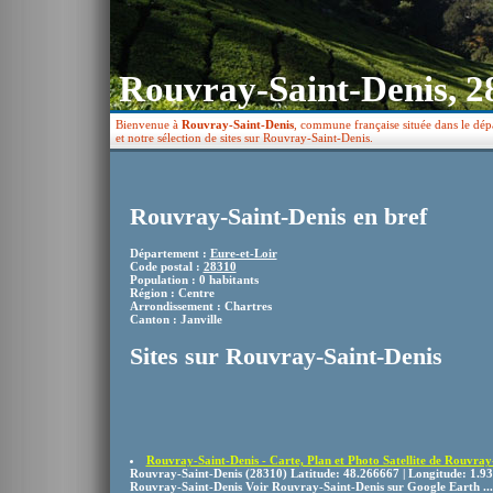
Rouvray-Saint-Denis, 2
Bienvenue à
Rouvray-Saint-Denis
, commune française située dans le dép
et notre sélection de sites sur Rouvray-Saint-Denis.
Rouvray-Saint-Denis en bref
Département :
Eure-et-Loir
Code postal :
28310
Population : 0 habitants
Région : Centre
Arrondissement : Chartres
Canton : Janville
Sites sur Rouvray-Saint-Denis
Rouvray-Saint-Denis - Carte, Plan et Photo Satellite de Rouvray-
Rouvray-Saint-Denis (28310) Latitude: 48.266667 | Longitude: 1.93
Rouvray-Saint-Denis Voir Rouvray-Saint-Denis sur Google Earth ...