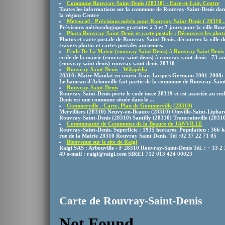
Commune Rouvray-Saint-Denis (28310) - Eure-et-Loir, Centre
Toutes les informations sur la commune de Rouvray-Saint-Denis dans
la région Centre
Meteociel - Prévisions météo pour Rouvray-Saint-Denis ( 28310 ..
Prévisions météorologiques gratuites à 3 et 7 jours pour la ville Ro
Photo Rouvray-Saint-Denis et carte postale : Découvrez les photos
Photos et carte postale de Rouvray-Saint-Denis, découvrez la ville
travers photos et cartes postales anciennes.
Ecole De La Mairie (rouvray Saint Denis) à Rouvray Saint Denis -
ecole de la mairie (rouvray saint denis) à rouvray saint denis - 73 anc
(rouvray saint denis) rouvray saint denis 28310
Rouvray-Saint-Denis - Wikipédia
28310: Maire Mandat en cours: Jean-Jacques Germain 2001-2008: 
Le hameau d'Arbouville fait partie de la commune de Rouvray-Saint
Rouvray-Saint-Denis
Rouvray-Saint-Denis porte le code insee 28319 et est associée au cod
Denis est une commune située dans le ...
Gommerville - Carte, Plan de Gommerville (28310)
Mervilliers (28310) Neuvy-en-Beauce (28310) Oinville-Saint-Liphar
Rouvray-Saint-Denis (28310) Santilly (28310) Trancrainville (2831
Communauté de Communes de la Beauce de JANVILLE
Rouvray-Saint-Denis. Superficie : 1935 hectares. Population : 366 hab
rue de la Mairie 28310 Rouvray Saint Denis. Tél :02 37 22 71 05
Bienvenue sur le site de Raigi
Raigi SAS : Arbouville - F 28310 Rouvray-Saint-Denis Tél. : + 33 2 
49 e-mail : raigi@raigi.com SIRET 712 013 424 00023
Carte de Rouvray-Saint-Denis