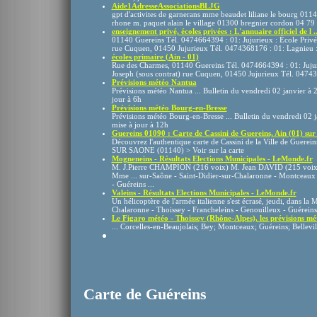
Aide1AdresseAssociationsBLJG
gpt d'activites de garnerans mme beaudet liliane le bourg 0114
rhone m. paquet alain le village 01300 bregnier cordon 04 79
enseignement privé, écoles privées : L'annuaire officiel de l ..
01140 Guereins Tél. 0474664394 : 01: Jujurieux : École Privée
rue Cuquen, 01450 Jujurieux Tél. 0474368176 : 01: Lagnieu : 
écoles primaire (Ain - 01)
Rue des Charmes, 01140 Guereins Tél. 0474664394 : 01: Jujuri
Joseph (sous contrat) rue Cuquen, 01450 Jujurieux Tél. 0474
Prévisions météo Nantua
Prévisions météo Nantua ... Bulletin du vendredi 02 janvier à 
jour à 6h
Prévisions météo Bourg-en-Bresse
Prévisions météo Bourg-en-Bresse ... Bulletin du vendredi 02 j
mise à jour à 12h
Guereins 01090 : Carte de Cassini de Guereins, Ain (01) sur 
Découvrez l'authentique carte de Cassini de la Ville de Guerei
SUR SAONE (01140) > Voir sur la carte
Mogneneins - Résultats Elections Municipales - LeMonde.fr
M. J.Pierre CHAMPION (216 voix) M. Jean DAVID (215 voi
Mme ... sur-Saône - Saint-Didier-sur-Chalaronne - Montceaux 
- Guéreins ...
Valeins - Résultats Elections Municipales - LeMonde.fr
Un hélicoptère de l'armée italienne s'est écrasé, jeudi, dans la M
Chalaronne - Thoissey - Francheleins - Genouilleux - Guéreins -
Le Figaro météo - Thoissey (Rhône-Alpes), les prévisions mét
... Corcelles-en-Beaujolais; Bey; Montceaux; Guéreins; Bellevill
Carte de Guéreins