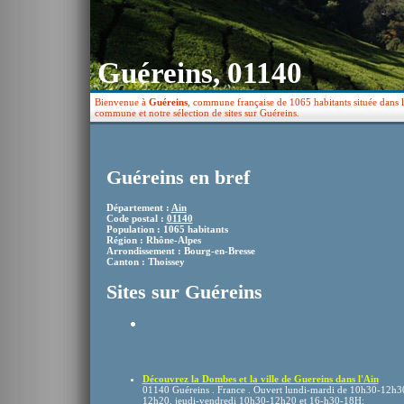
Guéreins, 01140
Bienvenue à
Guéreins
, commune française de 1065 habitants située dans l
commune et notre sélection de sites sur Guéreins.
Guéreins en bref
Département :
Ain
Code postal :
01140
Population : 1065 habitants
Région : Rhône-Alpes
Arrondissement : Bourg-en-Bresse
Canton : Thoissey
Sites sur Guéreins
Découvrez la Dombes et la ville de Guereins dans l'Ain
01140 Guéreins . France . Ouvert lundi-mardi de 10h30-12h
12h20, jeudi-vendredi 10h30-12h20 et 16-h30-18H: