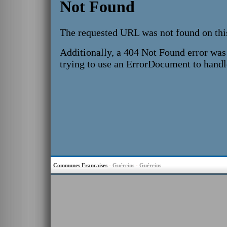
Communes Francaises
-
Guéreins
-
Guéreins