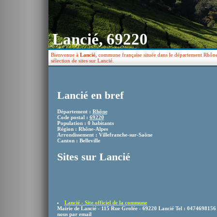
Lancié, 69220
Bienvenue à
Lancié
, commune française située dans le département Rhône
sélection de sites sur Lancié.
Lancié en bref
Département :
Rhône
Code postal :
69220
Population : 0 habitants
Région : Rhône-Alpes
Arrondissement : Villefranche-sur-Saône
Canton : Belleville
Sites sur Lancié
Lancié - Site officiel de la commune
Mairie de Lancié - 115 Rue Grolée - 69220 Lancié Tel : 0474698156
nous par email