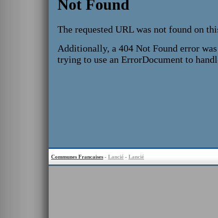
Communes Francaises
-
Lancié
-
Lancié