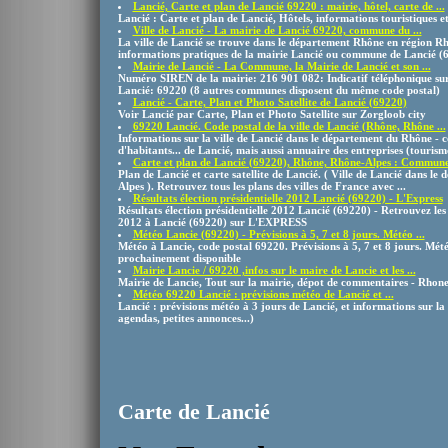
Lancié, Carte et plan de Lancié 69220 : mairie, hôtel, carte de ...
Lancié : Carte et plan de Lancié, Hôtels, informations touristiques et
Ville de Lancié - La mairie de Lancié 69220, commune du ...
La ville de Lancié se trouve dans le département Rhône en région Rh
informations pratiques de la mairie Lancié ou commune de Lancié (
Mairie de Lancié - La Commune, la Mairie de Lancié et son ...
Numéro SIREN de la mairie: 216 901 082: Indicatif téléphonique su
Lancié: 69220 (8 autres communes disposent du même code postal)
Lancié - Carte, Plan et Photo Satellite de Lancié (69220)
Voir Lancié par Carte, Plan et Photo Satellite sur Zorgloob city
69220 Lancié. Code postal de la ville de Lancié (Rhône, Rhône ...
Informations sur la ville de Lancié dans le département du Rhône - c
d'habitants... de Lancié, mais aussi annuaire des entreprises (tourisme
Carte et plan de Lancié (69220), Rhône, Rhône-Alpes : Commun
Plan de Lancié et carte satellite de Lancié. ( Ville de Lancié dans l
Alpes ). Retrouvez tous les plans des villes de France avec ...
Résultats élection présidentielle 2012 Lancié (69220) - L'Express
Résultats élection présidentielle 2012 Lancié (69220) - Retrouvez les r
2012 à Lancié (69220) sur L'EXPRESS
Météo Lancie (69220) - Prévisions à 5, 7 et 8 jours. Météo ...
Météo à Lancie, code postal 69220. Prévisions à 5, 7 et 8 jours. Mété
prochainement disponible
Mairie Lancie / 69220 ,infos sur le maire de Lancie et les ...
Mairie de Lancie, Tout sur la mairie, dépot de commentaires - Rhon
Météo 69220 Lancié : prévisions météo de Lancié et ...
Lancié : prévisions météo à 3 jours de Lancié, et informations sur 
agendas, petites annonces...)
Carte de Lancié