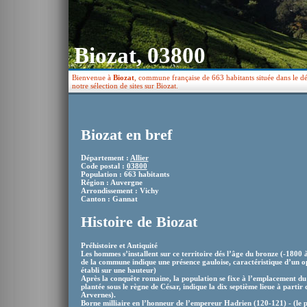
Biozat, 03800
Bienvenue à
Biozat
, commune française de 663 habitants située dans le d
notre sélection de sites sur Biozat.
Biozat en bref
Département :
Allier
Code postal :
03800
Population : 663 habitants
Région : Auvergne
Arrondissement : Vichy
Canton : Gannat
Histoire de Biozat
Préhistoire et Antiquité
Les hommes s’installent sur ce territoire dés l’âge du bronze (-1800 à
de la commune indique une présence gauloise, caractéristique d’un o
établi sur une hauteur)
Après la conquête romaine, la population se fixe à l’emplacement du
plantée sous le règne de César, indique la dix septième lieue à partir
Arvernes).
Borne milliaire en l’honneur de l’empereur Hadrien (120-121) - (le