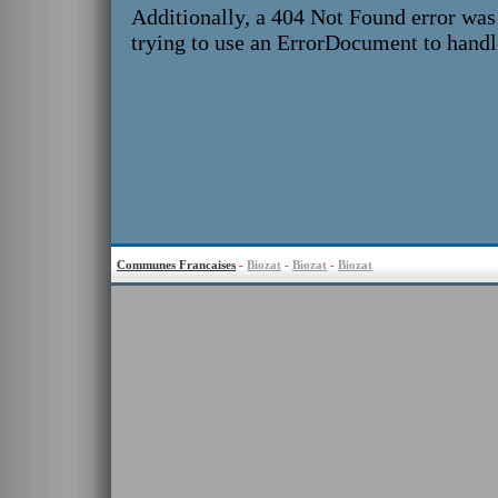
Communes Francaises
-
Biozat
-
Biozat
-
Biozat