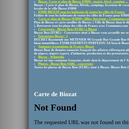
Biozat, Carte et plan de Biozat 03800 : mairie, hôtel, camping ...
Biozat : Carte et plan de Biozat, Hôtels, campings, locations de vaca
locales de la ville Biozat 03800
03800 BIOZAT tous les habitants de toutes les villes de France.
Fichier de tous les habitants de toutes les villes de France pour 038
Carte et plan de Biozat (03800), Allier, Auvergne : Communes.c
Plan de Biozat et carte satellite de Biozat. ( Ville de Biozat dans le
). Retrouvez tous les plans des villes de France avec Communes.com
Couverture - Biozat Bois (EURL) à Biozat
Biozat Bois (EURL) - Couverture situé à Biozat vous accueille sur son
Entreprises Biozat / 1
DUCHET Raymonde nee METENIER 98 Grande Rue Grande Rue 03
biens immobiliers; ETABLISSEMENTS PERFEZOU SA Sous le Bou
Annuaire économique de France: Biozat
Biozat Base de données annuaire français des affaires référençant pl
de négoce, import export, d'industrie, production et des prestataires .
Biozat - Wikipédia
Biozat est une commune française, située dans le département de l' Al
Photos - Biozat Bois SARL - couverture
Toutes les photos de Biozat Bois (EURL) situé à Biozat. Biozat Bois
Carte de Biozat