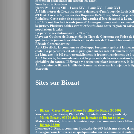
confession protestante lui succède en 1589.
Sous les rois Bourbons
Henri IV – Louis XIII – Louis XIV – Louis XV – Louis XVI
À 4 kilomètres de Biozat se situe la demeure d'un favori de Louis XI
d'Effiat. Lors de la journée des Dupes en 1624 "Cinq Mars" se posit
Richelieu. Cette prise de position lui vaudra d'être décapité à Lyon.
En 1665 ont lieu les Grands jours d’Auvergne : une cession extraord
la justice. Plusieurs nobles seront exécutés dans notre région en rais
populations locales.
La période révolutionnaire 1789 – 99
L’avocat Gaultier de Biauzat élu du Tiers de Clermont eut l’idée de
qui devint le journal des débats et des décrets de l’Assemblée constit
Période Contemporaine
Au XIXe siècle, la commune se développe fortement grâce à la mécani
école. La polyculture est alors pratiquée sur les sols extrêmement divi
La Limagne : le blé était essentiellement le froment rendement de 8 
Au XXe siècle, les amendements et la poursuite de la mécanisation 
céréalière du canton. L’élevage y occupe une place importante, la 1er
À proximité de Biozat la ville de Gannat se situe sur le trajet de la 
Marseille
Sites sur Biozat
Biozat - Carte, Plan et Photo Satellite de Biozat (03800)
Voir Biozat par Carte, Plan et Photo Satellite sur Zorgloob city
Mairie Biozat / 03800 ,infos sur le maire de Biozat et les ...
Mairie de Biozat, Tout sur la mairie, dépot de commentaires - Allier
Biozat, 03800
Bienvenue à Biozat, commune française de 663 habitants située dans 
Auvergne.Vous trouverez ici quelques infos sur la commune et notre .