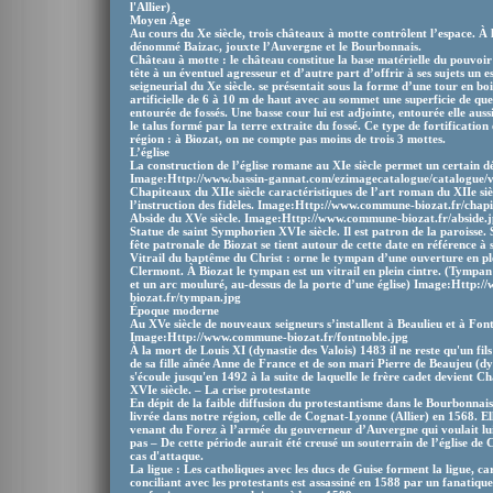
l'Allier)
Moyen Âge
Au cours du Xe siècle, trois châteaux à motte contrôlent l’espace. À l
dénommé Baizac, jouxte l’Auvergne et le Bourbonnais.
Château à motte : le château constitue la base matérielle du pouvoir d
tête à un éventuel agresseur et d’autre part d’offrir à ses sujets un 
seigneurial du Xe siècle. se présentait sous la forme d’une tour en bo
artificielle de 6 à 10 m de haut avec au sommet une superficie de qu
entourée de fossés. Une basse cour lui est adjointe, entourée elle auss
le talus formé par la terre extraite du fossé. Ce type de fortification
région : à Biozat, on ne compte pas moins de trois 3 mottes.
L’église
La construction de l’église romane au XIe siècle permet un certain 
Image:Http://www.bassin-gannat.com/ezimagecatalogue/catalogue/v
Chapiteaux du XIIe siècle caractéristiques de l’art roman du XIIe sièc
l’instruction des fidèles. Image:Http://www.commune-biozat.fr/chap
Abside du XVe siècle. Image:Http://www.commune-biozat.fr/abside.
Statue de saint Symphorien XVIe siècle. Il est patron de la paroisse. S
fête patronale de Biozat se tient autour de cette date en référence à 
Vitrail du baptême du Christ : orne le tympan d’une ouverture en plei
Clermont. À Biozat le tympan est un vitrail en plein cintre. (Tympan
et un arc mouluré, au-dessus de la porte d’une église) Image:Http
biozat.fr/tympan.jpg
Époque moderne
Au XVe siècle de nouveaux seigneurs s’installent à Beaulieu et à Fon
Image:Http://www.commune-biozat.fr/fontnoble.jpg
À la mort de Louis XI (dynastie des Valois) 1483 il ne reste qu'un fil
de sa fille aînée Anne de France et de son mari Pierre de Beaujeu (d
s'écoule jusqu'en 1492 à la suite de laquelle le frère cadet devient C
XVIe siècle. – La crise protestante
En dépit de la faible diffusion du protestantisme dans le Bourbonnais,
livrée dans notre région, celle de Cognat-Lyonne (Allier) en 1568. E
venant du Forez à l’armée du gouverneur d’Auvergne qui voulait lui
pas – De cette période aurait été creusé un souterrain de l’église de 
cas d'attaque.
La ligue : Les catholiques avec les ducs de Guise forment la ligue, c
conciliant avec les protestants est assassiné en 1588 par un fanatiqu