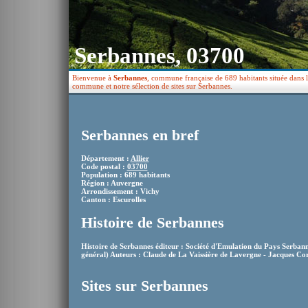
Serbannes, 03700
Bienvenue à
Serbannes
, commune française de 689 habitants située dans l
commune et notre sélection de sites sur Serbannes.
Serbannes en bref
Département :
Allier
Code postal :
03700
Population : 689 habitants
Région : Auvergne
Arrondissement : Vichy
Canton : Escurolles
Histoire de Serbannes
Histoire de Serbannes éditeur : Société d'Emulation du Pays Serbanna
général) Auteurs : Claude de La Vaissière de Lavergne - Jacques Co
Sites sur Serbannes