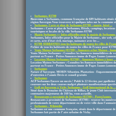
Serbannes, 03700
Bienvenue à Serbannes, commune française de 689 habitants située da
région Auvergne.Vous trouverez ici quelques infos sur la commune et 
Serbannes, Carte et plan de Serbannes 03700 : mairie, hôtel ...
Serbannes : Carte et plan de Serbannes, Hôtels, campings, locations
touristiques et locales de la ville Serbannes 03700
Mairie Serbannes => Infos officielles pour la mairie de Serbannes .
Serbannes, Infos officielles pour la Mairie de Serbannes , site web, ad
et carte, acte d'état civil, mariage, naissance avec les ...
03700 SERBANNES tous les habitants de toutes les villes de Fran
Fichier de tous les habitants de toutes les villes de France pour 0
Vente Maison Serbannes (03700) - Annonces achat Maison - Immo
Vente Maison Serbannes : Consultez les Annonces immobilières de v
partout en France - Petites Annonces immo de Pages Jaunes (annonc
Location Maison Serbannes (03700) - Annonces Maison à louer ..
Location Maison Serbannes : Consultez les Annonces immobilières de
partout en France - Petites Annonces immo de Pages Jaunes (annonc
Serbannes
Nature d’Auvergne. MORIN Sébastien. Plantation - Engazonnement 
d’entretien à l’année Devis et conseil gratuits
Serbannes
ACP Serbannes Encore un succès ! Publé le 22 février, par ppelleti
coureurs sur les deux courses malgré plusieurs manifestations sportive
Golf en Auvergne à Vichy Serbannes - Golf International de la ...
Situé dans le Domaine du Château de Rilhat, le jeune Club internatio
centenaires majestueux de 160 ha, vous accueille.
Restaurants à proximité de Serbannes (03700) - PagesJaunes.
Restaurants à proximité de Serbannes (03700) : trouver les numéros 
professionnels de votre département ou de votre ville dans l’annuaire
Serbannes - Wikipédia
Serbannes est une commune française, située dans le département de l
Serbannes fait partie de l’ aire urbaine de Vichy.