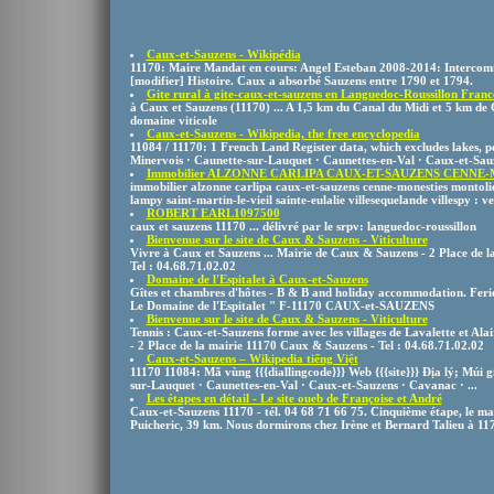
Caux-et-Sauzens - Wikipédia
11170: Maire Mandat en cours: Angel Esteban 2008-2014: Intercommu
[modifier] Histoire. Caux a absorbé Sauzens entre 1790 et 1794.
Gite rural à gite-caux-et-sauzens en Languedoc-Roussillon France
à Caux et Sauzens (11170) ... A 1,5 km du Canal du Midi et 5 km de
domaine viticole
Caux-et-Sauzens - Wikipedia, the free encyclopedia
11084 / 11170: 1 French Land Register data, which excludes lakes, po
Minervois · Caunette-sur-Lauquet · Caunettes-en-Val · Caux-et-Sauz
Immobilier ALZONNE CARLIPA CAUX-ET-SAUZENS CENNE-
immobilier alzonne carlipa caux-et-sauzens cenne-monesties montoli
lampy saint-martin-le-vieil sainte-eulalie villesequelande villespy : ven
ROBERT EARL1097500
caux et sauzens 11170 ... délivré par le srpv: languedoc-roussillon
Bienvenue sur le site de Caux & Sauzens - Viticulture
Vivre à Caux et Sauzens ... Mairie de Caux & Sauzens - 2 Place de 
Tel : 04.68.71.02.02
Domaine de l'Espitalet à Caux-et-Sauzens
Gîtes et chambres d'hôtes - B & B and holiday accommodation. Fe
Le Domaine de l'Espitalet " F-11170 CAUX-et-SAUZENS
Bienvenue sur le site de Caux & Sauzens - Viticulture
Tennis : Caux-et-Sauzens forme avec les villages de Lavalette et Ala
- 2 Place de la mairie 11170 Caux & Sauzens - Tel : 04.68.71.02.02
Caux-et-Sauzens – Wikipedia tiếng Việt
11170 11084: Mã vùng {{{diallingcode}}} Web {{{site}}} Địa lý; Múi g
sur-Lauquet · Caunettes-en-Val · Caux-et-Sauzens · Cavanac · ...
Les étapes en détail - Le site oueb de Françoise et André
Caux-et-Sauzens 11170 - tél. 04 68 71 66 75. Cinquième étape, le mar
Puicheric, 39 km. Nous dormirons chez Irène et Bernard Talieu à 117