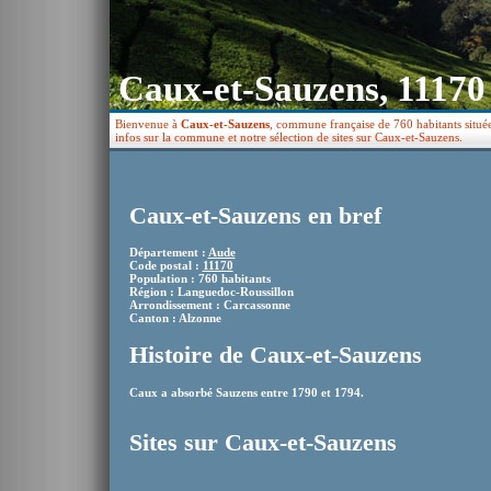
Caux-et-Sauzens, 11170
Bienvenue à
Caux-et-Sauzens
, commune française de 760 habitants situé
infos sur la commune et notre sélection de sites sur Caux-et-Sauzens.
Caux-et-Sauzens en bref
Département :
Aude
Code postal :
11170
Population : 760 habitants
Région : Languedoc-Roussillon
Arrondissement : Carcassonne
Canton : Alzonne
Histoire de Caux-et-Sauzens
Caux a absorbé Sauzens entre 1790 et 1794.
Sites sur Caux-et-Sauzens