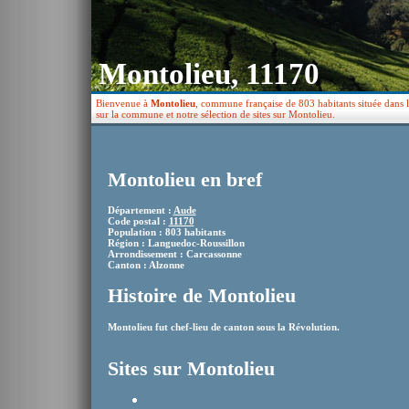
Montolieu, 11170
Bienvenue à
Montolieu
, commune française de 803 habitants située dans 
sur la commune et notre sélection de sites sur Montolieu.
Montolieu en bref
Département :
Aude
Code postal :
11170
Population : 803 habitants
Région : Languedoc-Roussillon
Arrondissement : Carcassonne
Canton : Alzonne
Histoire de Montolieu
Montolieu fut chef-lieu de canton sous la Révolution.
Sites sur Montolieu