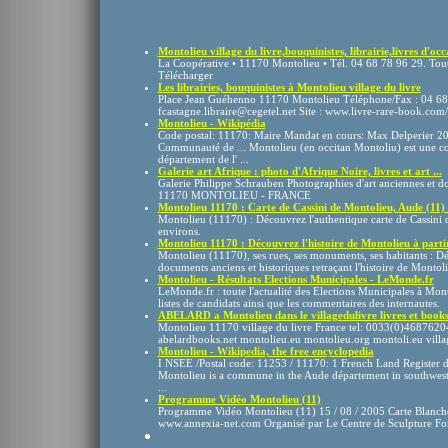
Montolieu village du livre,bouquinistes, librairie,livres d'occa
La Coopérative • 11170 Montolieu • Tél. 04 68 78 96 29. Toute
Télécharger
Les librairies, bouquinistes à Montolieu village du livre
Place Jean Guéhenno 11170 Montolieu Téléphone/Fax : 04 68
fcastagne.libraire@cegetel.net Site : www.livre-rare-book.com
Montolieu - Wikipédia
Code postal: 11170: Maire Mandat en cours: Max Delperier 2
Communauté de ... Montolieu (en occitan Montoliu) est une co
département de l' ...
Galerie art Afrique : photo d'Afrique Noire, livres et art ...
Galerie Philippe Schrauben Photographies d'art anciennes et
11170 MONTOLIEU - FRANCE
Montolieu 11170 : Carte de Cassini de Montolieu, Aude (11) s
Montolieu (11170) : Découvrez l'authentique carte de Cassini d
environs.
Montolieu 11170 : Découvrez l'histoire de Montolieu à partir 
Montolieu (11170), ses rues, ses monuments, ses habitants : D
documents anciens et historiques retraçant l'histoire de Montolieu
Montolieu - Résultats Elections Municipales - LeMonde.fr
LeMonde.fr : toute l'actualité des Elections Municipales à Mon
listes de candidats ainsi que les commentaires des internautes.
ABELARD a Montolieu dans le villagedulivre livres et books 
Montolieu 11170 village du livre France tel: 0033(0)4687620
abelardbooks.net montolieu.eu montolieu.org montoli.eu villa
Montolieu - Wikipedia, the free encyclopedia
I NSEE /Postal code: 11253 / 11170: 1 French Land Register da
Montolieu is a commune in the Aude département in southwest
...
Programme Vidéo Montolieu (11)
Programme Vidéo Montolieu (11) 15 / 08 / 2005 Carte Blanche
www.annexia-net.com Organisé par Le Centre de Sculpture Fon