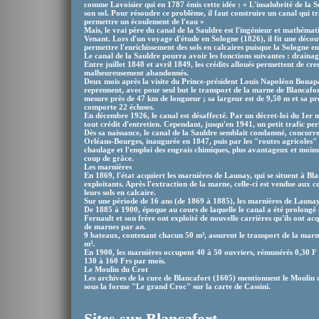
comme Lavoisier qui en 1787 émis cette idée : « L'insalubrité de la S
son sol. Pour résoudre ce problème, il faut construire un canal qui tra
permettre un écoulement de l'eau »
Mais, le vrai père du canal de la Sauldre est l'ingénieur et mathéma
Venant. Lors d'un voyage d'étude en Sologne (1826), il fit une décou
permettre l'enrichissement des sols en calcaires puisque la Sologne e
Le canal de la Sauldre pourra avoir les fonctions suivantes : drainag
Entre juillet 1848 et avril 1849, les crédits alloués permettent de cr
malheureusement abandonnés.
Deux mois après la visite du Prince-président Louis Napoléon Bonapar
reprennent, avec pour seul but le transport de la marne de Blancafo
mesure près de 47 km de longueur ; sa largeur est de 9,50 m et sa p
comporte 22 écluses.
En décembre 1926, le canal est désaffecté. Par un décret-loi du 1er m
tout crédit d'entretien. Cependant, jusqu'en 1941, un petit trafic per
Dès sa naissance, le canal de la Sauldre semblait condamné, concurren
Orléans-Bourges, inaugurée en 1847, puis par les "routes agricoles" 
chaulage et l'emploi des engrais chimiques, plus avantageux et moins
coup de grâce.
Les marnières
En 1869, l'état acquiert les marnières de Launay, qui se situent à Bla
exploitants. Après l'extraction de la marne, celle-ci est vendue aux
leurs sols en calcaire.
Sur une période de 16 ans (de 1869 à 1885), les marnières de Launa
De 1885 à 1900, époque au cours de laquelle le canal a été prolongé 
Fernault et son frère ont exploité de nouvelle carrières qu'ils ont a
de marnes par an.
9 bateaux, contenant chacun 50 m³, assurent le transport de la marne
m³.
En 1900, les marnières occupent 40 à 50 ouvriers, rémunérés 0,30 F d
130 à 160 Frs par mois.
Le Moulin du Crot
Les archives de la cure de Blancafort (1605) mentionnent le Moulin
sous la forme "Le grand Croc" sur la carte de Cassini.
Sites sur Blancafort