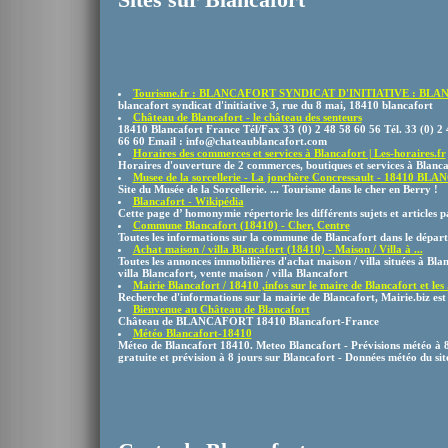
Tourisme.fr : BLANCAFORT SYNDICAT D'INITIATIVE : BL
blancafort syndicat d'initiative 3, rue du 8 mai, 18410 blancafort
Château de Blancafort - le château des senteurs
18410 Blancafort France Tél/Fax 33 (0) 2 48 58 60 56 Tél. 33 (0) 2 
66 60 Email : info@chateaublancafort.com
Horaires des commerces et services à Blancafort | Les-horaires.fr
Horaires d'ouverture de 2 commerces, boutiques et services à Blanc
Musee de la sorcellerie - La jonchère Concressault - 18410 B
Site du Musée de la Sorcellerie. ... Tourisme dans le cher en Berry !
Blancafort - Wikipédia
Cette page d’ homonymie répertorie les différents sujets et article
Commune Blancafort (18410) - Cher, Centre
Toutes les informations sur la commune de Blancafort dans le dépar
Achat maison / villa Blancafort (18410) - Maison / Villa à ...
Toutes les annonces immobilières d'achat maison / villa situées à Bl
villa Blancafort, vente maison / villa Blancafort
Mairie Blancafort / 18410 ,infos sur le maire de Blancafort et les .
Recherche d'informations sur la mairie de Blancafort, Mairie.biz est
Bienvenue au Château de Blancafort
Château de BLANCAFORT 18410 Blancafort-France
Météo Blancafort-18410
Méteo de Blancafort 18410. Meteo Blancafort - Prévisions météo à 8
gratuite et prévision à 8 jours sur Blancafort - Données météo du site 