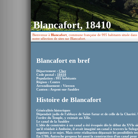
Blancafort, 18410
Bienvenue à
Blancafort
, commune française de 995 habitants située dans 
notre sélection de sites sur Blancafort.
Blancafort en bref
Département :
Cher
Code postal :
18410
Population : 995 habitants
Région : Centre
Arrondissement : Vierzon
Canton : Argent-sur-Sauldre
Histoire de Blancafort
Généralités historiques
Dépendait jadis de l'abbaye de Saint-Satur et de celle de la Charit
l'ordre du Temple, y existait au XIIe.
Le canal de la Sauldre
L'idée de construire à un canal a été évoquée dès le début du XVIe si
qu'il résidait à Amboise, il avait imaginé un canal à travers la Sologn
esquisses à ce sujet. Mais cette réalisation dépassait les possibilités t
En 1786, Autroche proposa lui aussi la construction d'un canal pour v