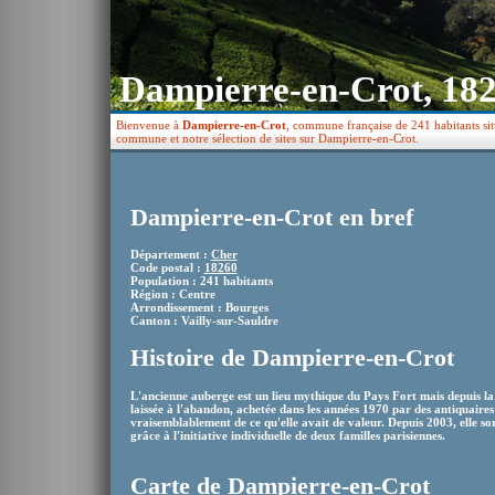
Dampierre-en-Crot, 18
Bienvenue à
Dampierre-en-Crot
, commune française de 241 habitants sit
commune et notre sélection de sites sur Dampierre-en-Crot.
Dampierre-en-Crot en bref
Département :
Cher
Code postal :
18260
Population : 241 habitants
Région : Centre
Arrondissement : Bourges
Canton : Vailly-sur-Sauldre
Histoire de Dampierre-en-Crot
L'ancienne auberge est un lieu mythique du Pays Fort mais depuis la 
laissée à l'abandon, achetée dans les années 1970 par des antiquaires 
vraisemblablement de ce qu'elle avait de valeur. Depuis 2003, elle s
grâce à l'initiative individuelle de deux familles parisiennes.
Carte de Dampierre-en-Crot