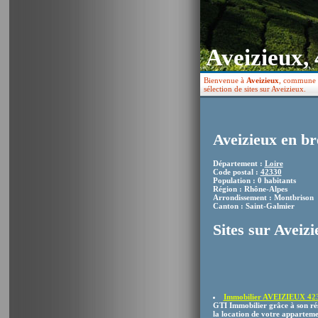
Aveizieux,
Bienvenue à
Aveizieux
, commune f
sélection de sites sur Aveizieux.
Aveizieux en br
Département :
Loire
Code postal :
42330
Population : 0 habitants
Région : Rhône-Alpes
Arrondissement : Montbrison
Canton : Saint-Galmier
Sites sur Aveizi
Immobilier AVEIZIEUX 42
GTI Immobilier grâce à son ré
la location de votre appartement