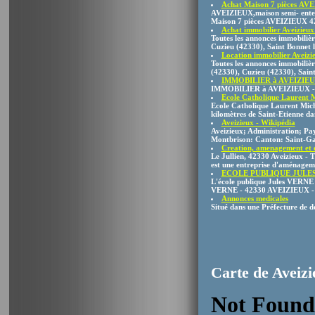
Achat Maison 7 pièces AV
AVEIZIEUX,maison semi- enterr
Maison 7 pièces AVEIZIEUX 4
Achat immobilier Aveizieux
Toutes les annonces immobilièr
Cuzieu (42330), Saint Bonnet l
Location immobilier Aveizi
Toutes les annonces immobilièr
(42330), Cuzieu (42330), Saint
IMMOBILIER à AVEIZIEUX - 
IMMOBILIER à AVEIZIEUX - 423
Ecole Catholique Laurent M
Ecole Catholique Laurent Micha
kilomètres de Saint-Etienne da
Aveizieux - Wikipédia
Aveizieux; Administration; Pa
Montbrison: Canton: Saint-G
Creation, amenagement et 
Le Jullien, 42330 Aveizieux -
est une entreprise d'aménageme
ECOLE PUBLIQUE JULES V
L'école publique Jules VERNE d'
VERNE - 42330 AVEIZIEUX - F
Annonces medicales
Situé dans une Préfecture de 
Carte de Aveizi