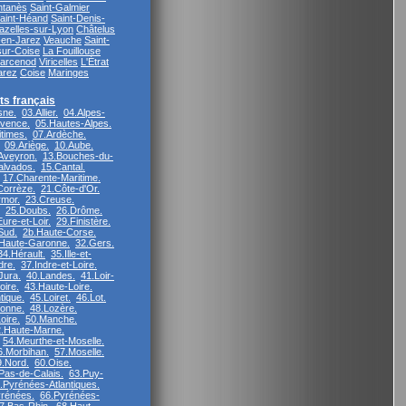
ntanès
Saint-Galmier
aint-Héand
Saint-Denis-
azelles-sur-Lyon
Châtelus
-en-Jarez
Veauche
Saint-
ur-Coise
La Fouillouse
arcenod
Viricelles
L'Étrat
arez
Coise
Maringes
s français
sne.
03.Allier.
04.Alpes-
vence.
05.Hautes-Alpes.
times.
07.Ardèche.
09.Ariège.
10.Aube.
Aveyron.
13.Bouches-du-
alvados.
15.Cantal.
17.Charente-Maritime.
Corrèze.
21.Côte-d'Or.
rmor.
23.Creuse.
25.Doubs.
26.Drôme.
ure-et-Loir.
29.Finistère.
Sud.
2b.Haute-Corse.
Haute-Garonne.
32.Gers.
34.Hérault.
35.Ille-et-
dre.
37.Indre-et-Loire.
Jura.
40.Landes.
41.Loir-
oire.
43.Haute-Loire.
tique.
45.Loiret.
46.Lot.
ronne.
48.Lozère.
oire.
50.Manche.
.Haute-Marne.
54.Meurthe-et-Moselle.
6.Morbihan.
57.Moselle.
9.Nord.
60.Oise.
Pas-de-Calais.
63.Puy-
.Pyrénées-Atlantiques.
rénées.
66.Pyrénées-