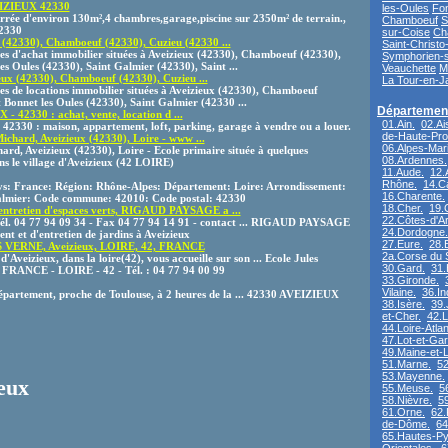
EIZIEUX 42330
les-Oules
Fo
ée d'environ 130m²,4 chambres,garage,piscine sur 2350m² de terrain.,
Chamboeuf
S
2330
sur-Coise
Ch
 (42330), Chamboeuf (42330), Cuzieu (42330 ...
Saint-Christo
es d'achat immobilier situées à Aveizieux (42330), Chamboeuf (42330),
Symphorien-s
es Oules (42330), Saint Galmier (42330), Saint ...
Veauchette
M
eux (42330), Chamboeuf (42330), Cuzieu ...
La Tour-en-J
es de locations immobilier situées à Aveizieux (42330), Chamboeuf
 Bonnet les Oules (42330), Saint Galmier (42330 ...
Département
42330 : achat, vente, location d ...
01.Ain.
02.Ai
30 : maison, appartement, loft, parking, garage à vendre ou a louer.
de-Haute-Pro
ichard, Aveizieux (42330), Loire - www ...
06.Alpes-Mari
rd, Aveizieux (42330), Loire - Ecole primaire située à quelques
08.Ardennes.
ns le village d'Aveizieux (42 LOIRE)
11.Aude.
12.
Rhône.
14.C
ys: France: Région: Rhône-Alpes: Département: Loire: Arrondissement:
16.Charente.
almier: Code commune: 42010: Code postal: 42330
18.Cher.
19.
entretien d'espaces verts, RIGAUD PAYSAGE a ...
22.Côtes-d'A
 Tél. 04 77 94 09 34 - Fax 04 77 94 14 91 - contact ... RIGAUD PAYSAGE
24.Dordogne.
nt et d'entretien de jardins à Aveizieux
27.Eure.
28.E
ERNE, Aveizieux, LOIRE, 42, FRANCE
2a.Corse du 
Aveizieux, dans la loire(42), vous accueille sur son ... Ecole Jules
30.Gard.
31.
RANCE - LOIRE - 42 - Tél. : 04 77 94 00 99
33.Gironde.
Vilaine.
36.In
département, proche de Toulouse, à 2 heures de la ... 42330 AVEIZIEUX
38.Isère.
39.
et-Cher.
42.L
44.Loire-Atlan
47.Lot-et-Ga
49.Maine-et-L
51.Marne.
52
53.Mayenne.
eux
55.Meuse.
5
58.Nièvre.
5
61.Orne.
62.
de-Dôme.
64
65.Hautes-Py