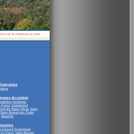
infos sur la commune et notre
rançaises
naires
munes du canton
Bouthéon
Aveizieux
n-Forez
Chamboeuf
ond-les-Bains
Rivas
Saint-
Saint-Bonnet-les-Oules
Veauche
proches
a Gimond
Grammond
-en-Forez
Saint-Bonnet-