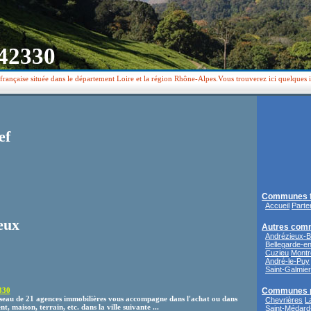
 42330
rançaise située dans le département Loire et la région Rhône-Alpes.Vous trouverez ici quelques 
ef
Communes f
Accueil
Parte
eux
Autres com
Andrézieux-
Bellegarde-e
Cuzieu
Montr
André-le-Puy
Saint-Galmier
330
Communes 
seau de 21 agences immobilières vous accompagne dans l'achat ou dans
Chevrières
L
, maison, terrain, etc. dans la ville suivante ...
Saint-Médard