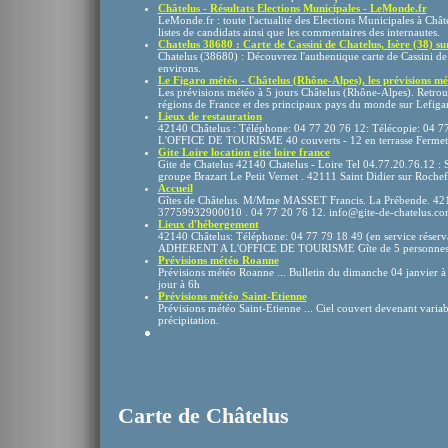
Châtelus - Résultats Elections Municipales - LeMonde.fr
LeMonde.fr : toute l'actualité des Elections Municipales à Chât
listes de candidats ainsi que les commentaires des internautes.
Chatelus 38680 : Carte de Cassini de Chatelus, Isère (38) sur
Chatelus (38680) : Découvrez l'authentique carte de Cassini de l
environs.
Le Figaro météo - Châtelus (Rhône-Alpes), les prévisions mét
Les prévisions météo à 5 jours Châtelus (Rhône-Alpes). Retrouv
régions de France et des principaux pays du monde sur Lefigar
Lieux de restauration
42140 Châtelus : Téléphone: 04 77 20 76 12: Télécopie: 04
L'OFFICE DE TOURISME 40 couverts - 12 en terrasse Fermetu
Gite Loire location gite loire france
Gite de Chatelus 42140 Chatelus - Loire Tel 04.77.20.76.12 : S
groupe Brazart Le Petit Vernet . 42111 Saint Didier sur Rochef
Accueil
Gîtes de Châtelus. M/Mme MASSET Francis. La Prébende. 421
37759932900010 . 04 77 20 76 12. info@gite-de-chatelus.c
Lieux d'hébergement
42140 Châtelus: Téléphone: 04 77 79 18 49 (en service réserv
ADHERENT A L'OFFICE DE TOURISME Gîte de 5 personne
Prévisions météo Roanne
Prévisions météo Roanne ... Bulletin du dimanche 04 janvier à
jour à 6h
Prévisions météo Saint-Etienne
Prévisions météo Saint-Etienne ... Ciel couvert devenant variab
précipitation.
Carte de Châtelus