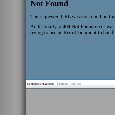
Communes Francaises
-
Châtelus
-
Châtelus