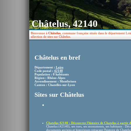
Châtelus, 42140
Bienvenue à
Châtelus
, commune française située dans le département Loi
sélection de sites sur Châtelus.
Châtelus en bref
Département :
Loire
Code postal :
42140
Population : 0 habitants
Région : Rhône-Alpes
Arrondissement : Montbrison
Canton : Chazelles-sur-Lyon
Sites sur Châtelus
Chatelus 42140 : Découvrez l'histoire de Chatelus à partir d 
Chatelus (42140), ses rues, ses monuments, ses habitants : Dé
documents anciens et historiques retraçant l'histoire de Chatelus e