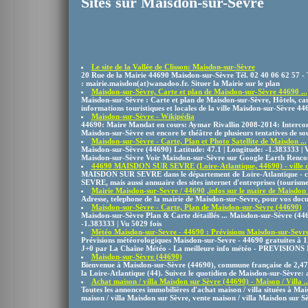
Sites sur Maisdon-sur-Sèvre
Le site de la Vallée de Clisson: Maisdon-sur-Sèvre
20 Rue de la Mairie 44690 Maisdon-sur-Sèvre Tél. 02 40 06 62 57 - 
: mairie.maisdon(at)wanadoo.fr. Situer la Mairie sur le plan
Maisdon-sur-Sèvre, Carte et plan de Maisdon-sur-Sèvre 44690 ...
Maisdon-sur-Sèvre : Carte et plan de Maisdon-sur-Sèvre, Hôtels, cam
informations touristiques et locales de la ville Maisdon-sur-Sèvre 44
Maisdon-sur-Sèvre - Wikipédia
44690: Maire Mandat en cours: Aymar Rivallin 2008-2014: Interco
Maisdon-sur-Sèvre est encore le théâtre de plusieurs tentatives de sou
Maisdon-sur-Sèvre - Carte, Plan et Photo Satellite de Maisdon ...
Maisdon-sur-Sèvre (44690) Latitude: 47.1 | Longitude: -1.383333 | 
Maisdon-sur-Sèvre Voir Maisdon-sur-Sèvre sur Google Earth Rencont
44690 MAISDON SUR SEVRE (Loire-Atlantique, 44690) - ville de
MAISDON SUR SEVRE dans le département de Loire-Atlantique -
SEVRE, mais aussi annuaire des sites internet d'entreprises (tourisme,
Mairie Maisdon-sur-Sevre / 44690 ,infos sur le maire de Maisdon .
Adresse, telephone de la mairie de Maisdon-sur-Sevre, pour vos docu
Maisdon-sur-Sèvre - Carte, Plan de Maisdon-sur-Sèvre (44690)
Maisdon-sur-Sèvre Plan & Carte détaillés ... Maisdon-sur-Sèvre (446
-1.383333 | Vu 5029 fois
Météo Maisdon-sur-Sevre - 44690 : Prévisions Maisdon-sur-Sevre 
Prévisions météorologiques Maisdon-sur-Sevre - 44690 gratuites à 
J+0 par La Chaîne Météo - La meilleure info météo - PREVISIONS
Maisdon-sur-Sèvre (44690)
Bienvenue à Maisdon-sur-Sèvre (44690), commune française de 2,474
la Loire-Atlantique (44). Suivez le quotidien de Maisdon-sur-Sèvre: av
Achat maison / villa Maisdon sur Sèvre (44690) - Maison / Villa ..
Toutes les annonces immobilières d'achat maison / villa situées à Ma
maison / villa Maisdon sur Sèvre, vente maison / villa Maisdon sur S