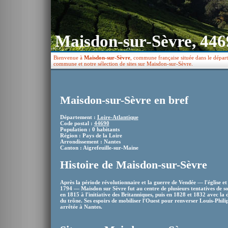
Maisdon-sur-Sèvre, 446
Bienvenue à
Maisdon-sur-Sèvre
, commune française située dans le départ
commune et notre sélection de sites sur Maisdon-sur-Sèvre.
Maisdon-sur-Sèvre en bref
Département :
Loire-Atlantique
Code postal :
44690
Population : 0 habitants
Région : Pays de la Loire
Arrondissement : Nantes
Canton : Aigrefeuille-sur-Maine
Histoire de Maisdon-sur-Sèvre
Après la période révolutionnaire et la guerre de Vendée — l'église et
1794 — Maisdon sur Sèvre fut au centre de plusieurs tentatives de sou
en 1815 à l'initiative des Britanniques, puis en 1828 et 1832 avec la 
du trône. Ses espoirs de mobiliser l'Ouest pour renverser Louis-Philip
arrêtée à Nantes.