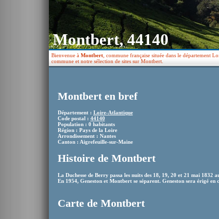
Montbert, 44140
Bienvenue à
Montbert
, commune française située dans le département Loir
commune et notre sélection de sites sur Montbert.
Montbert en bref
Département :
Loire-Atlantique
Code postal :
44140
Population : 0 habitants
Région : Pays de la Loire
Arrondissement : Nantes
Canton : Aigrefeuille-sur-Maine
Histoire de Montbert
La Duchesse de Berry passa les nuits des 18, 19, 20 et 21 mai 1832 a
En 1954, Geneston et Montbert se séparent. Geneston sera érigé en
Carte de Montbert