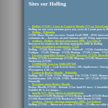
Sites sur Holling
Holling (57220) : Carte de Cassini la Moselle (57) sur NotreFamill
Holling sur une carte ancienne grâce aux cartes de Cassini pour la M
Holling - Wikipédia
57220: Maire Mandat en cours: Joseph Graff 2008 - 2014: Interc
communes du ... Autrefois, un petit hameau appelé Téting appartena
resultats - Holling- elections muncipales 2008 - Les Echos.fr
Retrouvez les résultats des élections muncipales 2008 de Holling
32 lieux possèdent le code postal : 57220
Holling - 57220; Hinckange - 57220; Helstroff - 57220; Guinkirch
Fouligny - 57220; Éblange - 57220; Denting - 57220; Coume - 5722
Location immobilier Bannay (57220), Bettange (57220), Bionville 
Holling (57220) Loutremange (57220) Mégange (57220) Momerstrof
Niedervisse (57220)
COMMARD Jean-Luc SARL1097109
HOLLING 57220 ... Code Activité Autre; 106: Applicateurs : Entrep
(Paysagistes, CAT, etc
Canton de Boulay-Moselle - Wikipédia
Holling: 307: 57220: 57329: Mégange: 154: 57220: 57455: Momers
Narbéfontaine: 118: 57220: 57495: Niedervisse: 197: 57220: 57507
Ottonville
Prévisions météo Boulay-Moselle
Boulay-Moselle (57220) - Altitude 215m: lundi 01 mars . L'instabilit
Fiabilité 80 % Les nuages ...
moselle (57) - Rues, photos et manifestations
Boucheporn (57220) Boulange (57113) Boulay moselle (57220) Bour
(57260) Bourscheid (57370) Bousbach (57460) Bousse (57310)
resultats - Velving- elections muncipales 2008 - Les Echos.fr
Holling (57220) ... Bisten-en-Lorraine (57220) ... 35 villes au crible (