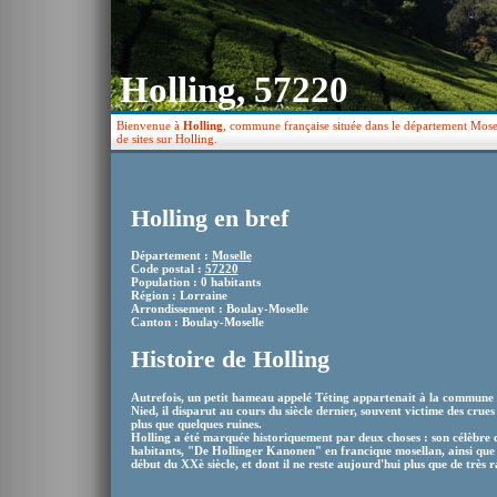
Holling, 57220
Bienvenue à
Holling
, commune française située dans le département Mosel
de sites sur Holling.
Holling en bref
Département :
Moselle
Code postal :
57220
Population : 0 habitants
Région : Lorraine
Arrondissement : Boulay-Moselle
Canton : Boulay-Moselle
Histoire de Holling
Autrefois, un petit hameau appelé Téting appartenait à la commune d
Nied, il disparut au cours du siècle dernier, souvent victime des crues a
plus que quelques ruines.
Holling a été marquée historiquement par deux choses : son célèbre
habitants, "De Hollinger Kanonen" en francique mosellan, ainsi qu
début du XXè siècle, et dont il ne reste aujourd'hui plus que de très r