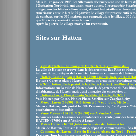
Mais le 1er janvier 1945, les Allemands déclenchèrent une de leurs de
l'Opération Nordwind, qui visait, entre autres, à reconquérir Strasb
obligé pour les blindés allemands et, durant les batailles de chars qu
Américains entre le 8 et le 20 janvier, le village fut presque entièrem
de combats, sur les 365 maisons que comptait alors le village, 350 fur
que 83 civils y avaient trouvé la mort.
Après la guerre, le village martyr fut reconstruit.
Sites sur Hatten
Ville de Hatten - La mairie de Hatten 67690, commune du ...
La ville de Hatten se trouve dans le département Bas-Rhin en région 
informations pratiques de la mairie Hatten ou commune de Hatten ..
Hatten, Carte et plan d'Hatten 67690 : mairie, hôtel, carte d'Ha
Hatten : Carte et plan d'Hatten, Hôtels, informations touristiques et
67690 Hatten. Code postal de la ville de Hatten (Bas-Rhin, Alsac
Informations sur la ville de Hatten dans le département du Bas-Rhin 
d'habitants... de Hatten, mais aussi annuaire des entreprises ...
Hatten - Carte, Plan et Photo Satellite de Hatten (67690)
Voir Hatten par Carte, Plan et Photo Satellite sur Zorgloob city
Météo Hatten (67690) - Prévisions à 5, 7 et 8 jours. Météo ...
Météo à Hatten, code postal 67690. Prévisions à 5, 7 et 8 jours. Mét
prochainement disponible
Vente Maison - HATTEN (67690) sur A Vendre A Louer
Découvrez toutes les annonces immobilières en Vente pour des biens 
HATTEN (67690) sur A Vendre A Louer
Mairie Hatten / 67690 ,infos sur le maire de Hatten et les ...
Mairie de Hatten, Tout sur la mairie, dépot de commentaires - Bas-
Commune de Hatten – Pays du Hattgau, Alsace du Nord – Franc
Pratique. Tous les informations utiles aux administrés. Enfance, social