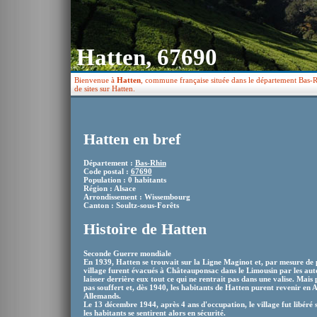
Hatten, 67690
Bienvenue à
Hatten
, commune française située dans le département Bas-Rh
de sites sur Hatten.
Hatten en bref
Département :
Bas-Rhin
Code postal :
67690
Population : 0 habitants
Région : Alsace
Arrondissement : Wissembourg
Canton : Soultz-sous-Forêts
Histoire de Hatten
Seconde Guerre mondiale
En 1939, Hatten se trouvait sur la Ligne Maginot et, par mesure de 
village furent évacués à Châteauponsac dans le Limousin par les autor
laisser derrière eux tout ce qui ne rentrait pas dans une valise. Mais 
pas souffert et, dès 1940, les habitants de Hatten purent revenir en 
Allemands.
Le 13 décembre 1944, après 4 ans d'occupation, le village fut libéré 
les habitants se sentirent alors en sécurité.