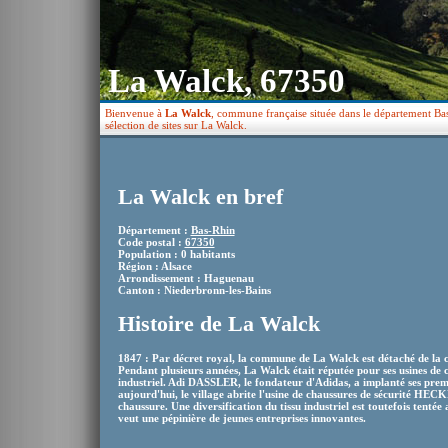
La Walck, 67350
Bienvenue à
La Walck
, commune française située dans le département Bas
sélection de sites sur La Walck.
La Walck en bref
Département :
Bas-Rhin
Code postal :
67350
Population : 0 habitants
Région : Alsace
Arrondissement : Haguenau
Canton : Niederbronn-les-Bains
Histoire de La Walck
1847 : Par décret royal, la commune de La Walck est détaché de la
Pendant plusieurs années, La Walck était réputée pour ses usines de ch
industriel. Adi DASSLER, le fondateur d'Adidas, a implanté ses prem
aujourd'hui, le village abrite l'usine de chaussures de sécurité HEC
chaussure. Une diversification du tissu industriel est toutefois tenté
veut une pépinière de jeunes entreprises innovantes.