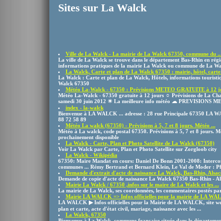
Sites sur La Walck
Ville de La Walck - La mairie de La Walck 67350, commune du ..
La ville de La Walck se trouve dans le département Bas-Rhin en régi
informations pratiques de la mairie La Walck ou commune de La Wa
La Walck, Carte et plan de La Walck 67350 : mairie, hôtel, carte 
La Walck : Carte et plan de La Walck, Hôtels, informations touristiqu
Walck 67350
Météo La-Walck - 67350 : Prévisions METEO GRATUITE à 12 jou
Météo La-Walck - 67350 gratuite à 12 jours ☼ Prévisions de La Ch
samedi 30 juin 2012 ☀ La meilleure info météo ☁ PREVISIONS ME
index - la-walck
Bienvenue à LA WALCK ... adresse : 28 rue Principale 67350 LA 
88 72 58 89
Météo La walck (67350) - Prévisions à 5, 7 et 8 jours. Météo ...
Météo à La walck, code postal 67350. Prévisions à 5, 7 et 8 jours. M
prochainement disponible
La Walck - Carte, Plan et Photo Satellite de La Walck (67350)
Voir La Walck par Carte, Plan et Photo Satellite sur Zorgloob city
La Walck - Wikipédia
67350: Maire Mandat en cours: Daniel De Bonn 2001-2008: Inter
communes ... Rémy Bertrand et Bernard Klein, Le Val de Moder : Pf
Demande d'extrait d'acte de naissance La Walck, Bas-Rhin, Alsac
Demande de copie d'acte de naissance La Walck 67350 Bas-Rhin - Al
Mairie La Walck / 67350 ,infos sur le maire de La Walck et les ...
La mairie de La Walck, ses coordonnées, les commentaires postés par 
Mairie LA WALCK => Infos officielles pour la mairie de LA WAL
LA WALCK ▶ Infos officielles pour la Mairie de LA WALCK, site web, 
plan et carte, acte d'état civil, mariage, naissance avec les ...
La Walck, 67350
Bienvenue à La Walck, commune française située dans le département