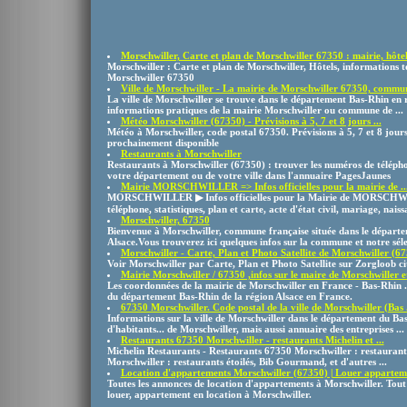
Morschwiller, Carte et plan de Morschwiller 67350 : mairie, hôtel 
Morschwiller : Carte et plan de Morschwiller, Hôtels, informations tou
Morschwiller 67350
Ville de Morschwiller - La mairie de Morschwiller 67350, commun
La ville de Morschwiller se trouve dans le département Bas-Rhin en r
informations pratiques de la mairie Morschwiller ou commune de ...
Météo Morschwiller (67350) - Prévisions à 5, 7 et 8 jours ...
Météo à Morschwiller, code postal 67350. Prévisions à 5, 7 et 8 jours
prochainement disponible
Restaurants à Morschwiller
Restaurants à Morschwiller (67350) : trouver les numéros de téléphon
votre département ou de votre ville dans l'annuaire PagesJaunes
Mairie MORSCHWILLER => Infos officielles pour la mairie de ..
MORSCHWILLER ▶ Infos officielles pour la Mairie de MORSCHWIL
téléphone, statistiques, plan et carte, acte d'état civil, mariage, naissa
Morschwiller, 67350
Bienvenue à Morschwiller, commune française située dans le départe
Alsace.Vous trouverez ici quelques infos sur la commune et notre sélec
Morschwiller - Carte, Plan et Photo Satellite de Morschwiller (6
Voir Morschwiller par Carte, Plan et Photo Satellite sur Zorgloob ci
Mairie Morschwiller / 67350 ,infos sur le maire de Morschwiller et
Les coordonnées de la mairie de Morschwiller en France - Bas-Rhin 
du département Bas-Rhin de la région Alsace en France.
67350 Morschwiller. Code postal de la ville de Morschwiller (Bas .
Informations sur la ville de Morschwiller dans le département du Bas
d'habitants... de Morschwiller, mais aussi annuaire des entreprises ...
Restaurants 67350 Morschwiller - restaurants Michelin et ...
Michelin Restaurants - Restaurants 67350 Morschwiller : restaurants
Morschwiller : restaurants étoilés, Bib Gourmand, et d'autres ...
Location d'appartements Morschwiller (67350) | Louer apparteme
Toutes les annonces de location d'appartements à Morschwiller. Tou
louer, appartement en location à Morschwiller.