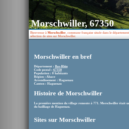
Morschwiller, 67350
Bienvenue à
Morschwiller
, commune française située dans le département
sélection de sites sur Morschwiller.
Morschwiller en bref
Département :
Bas-Rhin
Code postal :
67350
Population : 0 habitants
Région : Alsace
Arrondissement : Haguenau
Canton : Haguenau
Histoire de Morschwiller
La première mention du village remonte à 771. Morschwiller était un
du bailliage de Haguenau.
Sites sur Morschwiller