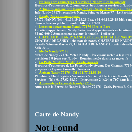
Horaires des commerces et services à Nandy | Les-horaires.fr
Horaires d'ouverture de 2 commerces, boutiques et services à Nandy
Actualités, information Nandy 77176 - Seine-et-Marne 77 - Info .
Info Nandy 77176, actualités Nandy, Seine-et-Marne 77 - Le Parisie
Nandy | Services municipaux
77176 NANDY Tél. : 01.64.19.29.29 Fax. : 01.64.19.29.19 Mél. : mai
d'ouverture au public : Lundi : 14h30 - 17h30
Location appartement Nandy 77176 | Pro-A-Part
Location appartement Nandy. Sélection d'appartements en location 
32 m2 600 € Appartement savigny-le-temple - 1 pièce(s)
CHATEAU DE NANDY NANDY 77176 - CHATEAU DE NANDY S
CHATEAU DE NANDY : chateau-de-nandy CHATEAU DE NANDY
de salle Seine-et-Marne 77, CHATEAU DE NANDY Location de 
Salle de ...
Météo Nandy-77176
Méteo de Nandy 77176. Meteo Nandy - Prévisions météo à 8 jours à
prévision à 8 jours sur Nandy - Données météo du site ta-meteo.fr
La Poste Nandy à Nandy | Les-horaires.fr
Horaires d'ouverture de La Poste Nandy, Avenue Des Champs, 77176 
proposés : - Espace Conseiller financier
Artisan Nandy 77176 - Tel : 01.77.62.88.30
Plombier - Chauffagiste - Serrurier - Vitrier et Electricien Nandy 
Services - Tel : 01.77.62.88.30 - Intervention 24h/24 et 7j/7 dans la ..
Auto-école la Ferme de Nandy (77176)
Auto-école la Ferme de Nandy à Nandy 77176 - Code, Permis B, C
Carte de Nandy