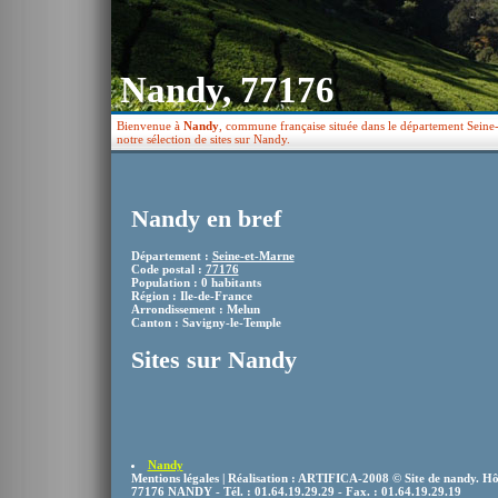
Nandy, 77176
Bienvenue à
Nandy
, commune française située dans le département Seine-
notre sélection de sites sur Nandy.
Nandy en bref
Département :
Seine-et-Marne
Code postal :
77176
Population : 0 habitants
Région : Ile-de-France
Arrondissement : Melun
Canton : Savigny-le-Temple
Sites sur Nandy
Nandy
Mentions légales | Réalisation : ARTIFICA-2008 © Site de nandy. Hôtel
77176 NANDY - Tél. : 01.64.19.29.29 - Fax. : 01.64.19.29.19