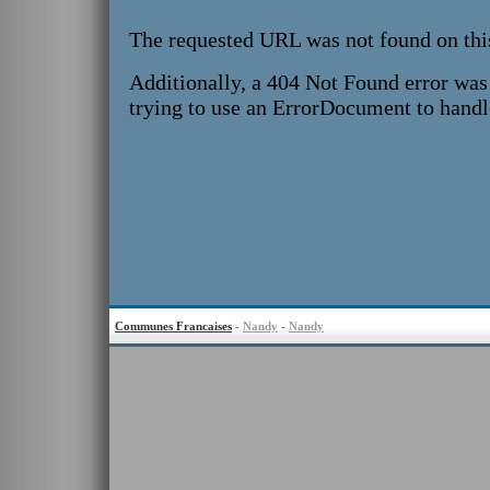
Communes Francaises
-
Nandy
-
Nandy