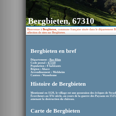
Bergbieten, 67310
Bienvenue à
Bergbieten
, commune française située dans le département Ba
sélection de sites sur Bergbieten.
Bergbieten en bref
Département :
Bas-Rhin
Code postal :
67310
Population : 0 habitants
Région : Alsace
Arrondissement : Molsheim
Canton : Wasselonne
Histoire de Bergbieten
Mentionné en 1120, le village est une possession des évêques de Strasb
Écorcheurs au XVe siècle, au cours de la guerre des Paysans en 1525,
amenant la destruction du château.
Carte de Bergbieten