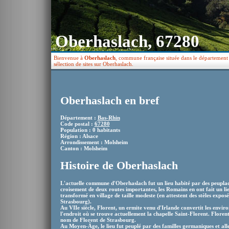
Oberhaslach, 67280
Bienvenue à
Oberhaslach
, commune française située dans le département 
sélection de sites sur Oberhaslach.
Oberhaslach en bref
Département :
Bas-Rhin
Code postal :
67280
Population : 0 habitants
Région : Alsace
Arrondissement : Molsheim
Canton : Molsheim
Histoire de Oberhaslach
L'actuelle commune d'Oberhaslach fut un lieu habité par des peuplades
croisement de deux routes importantes, les Romains en ont fait un lie
transformé en village de taille modeste (en attestent des stèles expos
Strasbourg).
Au VIIe siècle, Florent, un ermite venu d'Irlande convertit les environ
l'endroit où se trouve actuellement la chapelle Saint-Florent. Florent
nom de Florent de Strasbourg.
Au Moyen-Âge, le lieu fut peuplé par des familles germaniques et al