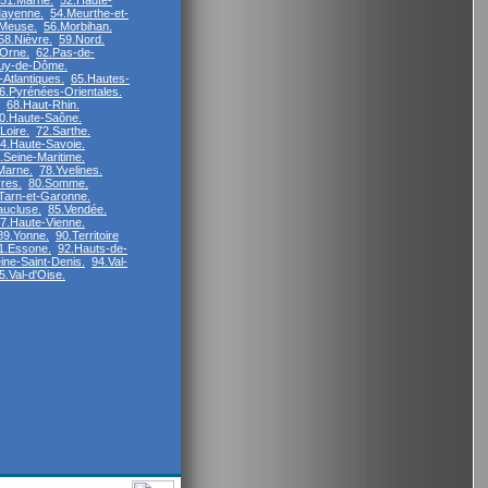
51.Marne.
52.Haute-
ayenne.
54.Meurthe-et-
Meuse.
56.Morbihan.
58.Nièvre.
59.Nord.
.Orne.
62.Pas-de-
uy-de-Dôme.
Atlantiques.
65.Hautes-
6.Pyrénées-Orientales.
68.Haut-Rhin.
0.Haute-Saône.
Loire.
72.Sarthe.
4.Haute-Savoie.
.Seine-Maritime.
Marne.
78.Yvelines.
res.
80.Somme.
Tarn-et-Garonne.
aucluse.
85.Vendée.
7.Haute-Vienne.
89.Yonne.
90.Territoire
1.Essone.
92.Hauts-de-
ine-Saint-Denis.
94.Val-
5.Val-d'Oise.