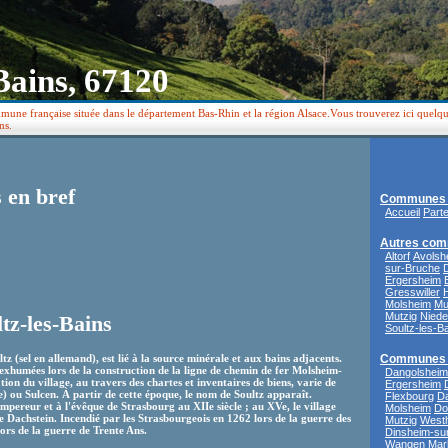
Bains, 67120
mune française située dans le département Bas-Rhin et la région Alsace.Vous trouverez ici quelq
ns.
s en bref
Communes 
Accueil
Part
Autres com
Altorf
Avolsh
sur-Bruche
Ergersheim
Gresswiller
H
Molsheim
Mu
Mutzig
Niede
ltz-les-Bains
Soultz-les-B
tz (sel en allemand), est lié à la source minérale et aux bains adjacents.
Communes 
xhumées lors de la construction de la ligne de chemin de fer Molsheim-
Dangolsheim
on du village, au travers des chartes et inventaires de biens, varie de
Ergersheim
le) ou Sulcen. À partir de cette époque, le nom de Soultz apparaît.
Flexbourg
Da
mpereur et à l'évêque de Strasbourg au XIIe siècle ; au XVe, le village
Molsheim
Do
e Dachstein. Incendié par les Strasbourgeois en 1262 lors de la guerre des
Mutzig
Westh
ors de la guerre de Trente Ans.
Dinsheim-su
Wangen
Mar