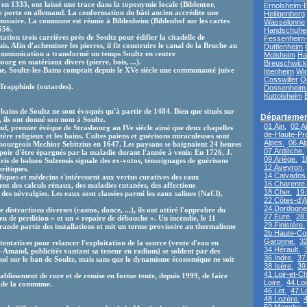
 en 1333, ont laissé une trace dans la toponymie locale (Biblentor,
Ernolsheim-
fie porte en allemand. La conformation du bâti ancien accrédite une
Heiligenberg
sommaire. La commune est réunie à Biblenheim (Biblenhof sur les cartes
Wasselonne
556.
Handschuhe
tion trois carrières près de Soultz pour édifier la citadelle de
Fessenheim-
s. Afin d'acheminer les pierres, il fit construire le canal de la Bruche au
Duttlenheim
communication a transformé un temps Soultz en centre
Molsheim
Ha
rg en matériaux divers (pierre, bois, ...).
Breuschwick
e, Soultz-les-Bains comptait depuis le XVe siècle une communauté juive
Ittenheim
Wi
Cosswiller
Q
Trapphinle (outardes).
Dossenheim
Kuttolsheim
bains de Soultz ne sont évoqués qu'à partir de 1484. Bien que situés sur
Départemen
ils ont donné son nom à Soultz.
01.Ain.
02.A
d, premier évêque de Strasbourg au IVe siècle ainsi que deux chapelles
de-Haute-Pr
tère religieux et les bains. Cultes païens et guérisons miraculeuses sont
Alpes.
06.Al
bourgeois Mechior Sebitzius en 1647. Les paysans se baignaient 24 heures
07.Ardèche.
poir d'être épargnés par la maladie durant l'année à venir. En 1726, J.
09.Ariège.
1
ris de balneo Sulzensis signale des ex-votos, témoignages de guérisons
12.Aveyron.
ritiques.
14.Calvados
ifiques et médecins s'intéressent aux vertus curatives des eaux
16.Charente.
t des calculs rénaux, des maladies cutanées, des affections
18.Cher.
19.
 des névralgies. Les eaux sont classées parmi les eaux salines (NaCl),
22.Côtes-d'A
24.Dordogne
istractions diverses (casino, dance, ...), ils ont attiré l'opprobre du
27.Eure.
28.
ieu de perdition » et un « repaire de débauche ». Un incendie, le 11
29.Finistère.
ande partie des installations et mit un terme provisoire au thermalisme
2b.Haute-Co
Garonne.
32
tentatives pour relancer l'exploitation de la source (vente d'eau en
34.Hérault.
t-Amand, publicités vantant sa teneur en radium) se soldent par des
36.Indre.
37.
eusé sur le ban de Soultz, mais sans que le dynamisme économique ne soit
38.Isère.
39
41.Loir-et-Ch
ablissement de cure et de remise en forme tente, depuis 1999, de faire
Loire.
44.Loi
 de la commune.
46.Lot.
47.L
48.Lozère.
4