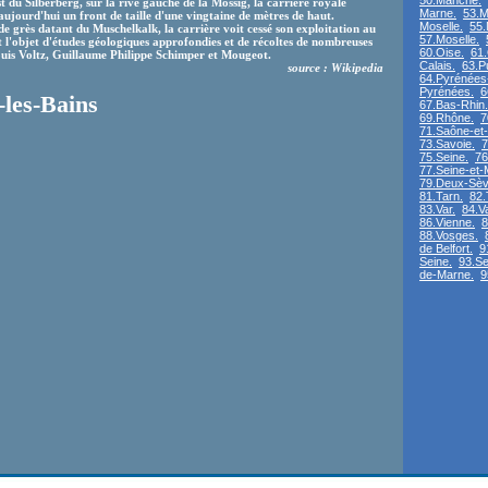
50.Manche.
t du Silberberg, sur la rive gauche de la Mossig, la carrière royale
Marne.
53.M
jourd'hui un front de taille d'une vingtaine de mètres de haut.
Moselle.
55.
e grès datant du Muschelkalk, la carrière voit cessé son exploitation au
57.Moselle.
it l'objet d'études géologiques approfondies et de récoltes de nombreuses
60.Oise.
61
Louis Voltz, Guillaume Philippe Schimper et Mougeot.
Calais.
63.P
source : Wikipedia
64.Pyrénées-
Pyrénées.
6
-les-Bains
67.Bas-Rhin.
69.Rhône.
7
71.Saône-et-
73.Savoie.
7
75.Seine.
76
77.Seine-et-
79.Deux-Sèv
81.Tarn.
82.
83.Var.
84.V
86.Vienne.
8
88.Vosges.
de Belfort.
9
Seine.
93.Se
de-Marne.
9