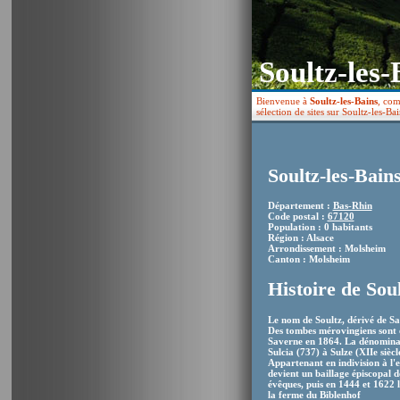
Soultz-les-
Bienvenue à
Soultz-les-Bains
, com
sélection de sites sur Soultz-les-Bai
Soultz-les-Bain
Département :
Bas-Rhin
Code postal :
67120
Population : 0 habitants
Région : Alsace
Arrondissement : Molsheim
Canton : Molsheim
Histoire de Sou
Le nom de Soultz, dérivé de Sal
Des tombes mérovingiens sont e
Saverne en 1864. La dénominati
Sulcia (737) à Sulze (XIIe sièc
Appartenant en indivision à l'e
devient un baillage épiscopal d
évêques, puis en 1444 et 1622 l
la ferme du Biblenhof