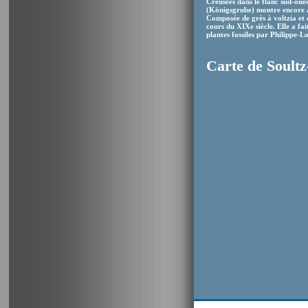
Creusées dans le flanc sud-oues
(Königsgrube) montre encore au
Composée de grès à voltzia et d
cours du XIXe siècle. Elle a fa
plantes fossiles par Philippe-
Carte de Soultz