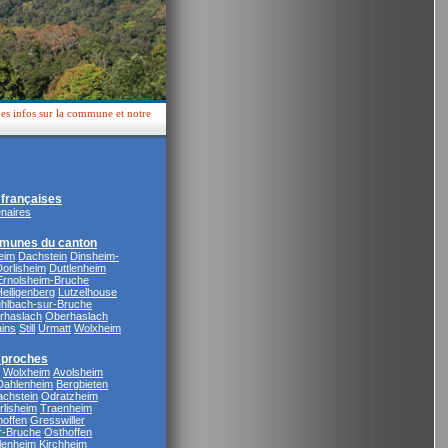
ues infos sur la commune et notre
françaises
enaires
munes du canton
eim
Dachstein
Dinsheim-
Dorlisheim
Duttlenheim
Ernolsheim-Bruche
eiligenberg
Lutzelhouse
hlbach-sur-Bruche
rhaslach
Oberhaslach
ains
Still
Urmatt
Wolxheim
proches
Wolxheim
Avolsheim
Dahlenheim
Bergbieten
chstein
Odratzheim
rlisheim
Traenheim
offen
Gresswiller
r-Bruche
Osthoffen
lenheim
Kirchheim