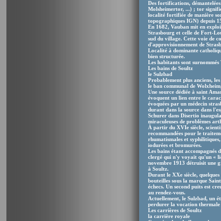
Des fortifications, démantelées
Molsheimertor, ...) ; tor signi
localité fortifiée de manière 
topographiques IGN) depuis 1
En 1682, Vauban mit en exploita
Strasbourg et celle de Fort-Loui
sud du village. Cette voie de 
d'approvisionnement de Strasbou
Localité à dominante catholiqu
bien structurée.
Les habitants sont surnommés 
Les bains de Soultz
le Sulzbad
Probablement plus anciens, les 
le ban communal de Wolxheim, 
Une source dédiée à saint Aman
évoquent un lien entre le carac
évoquées par un médecin stras
durant dans la source dans l'es
Schurer dans Disertio inaugula
miraculeuses de problèmes arth
À partir du XVIe siècle, scient
recommandées pour le traitemen
rhumatismales et syphilitiques,
iodurées et bromurées.
Les bains étant accompagnés de d
clergé qui n'y voyait qu'un « l
novembre 1913 détruisit une gr
à Soultz.
Durant le XXe siècle, quelques 
bouteilles sous la marque Sain
échecs. Un second puits est cr
au rendez-vous.
Actuellement, le Sulzbad, un ét
perdurer la vocation thermale
Les carrières de Soultz
la carrière royale