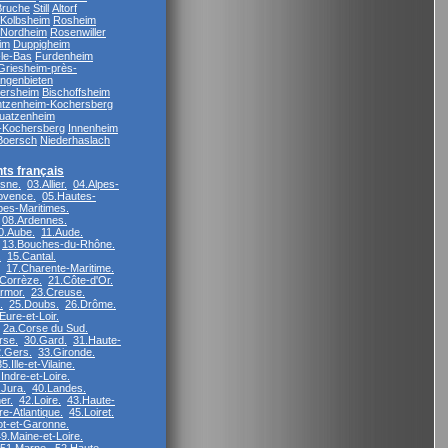
Bruche
Still
Altorf
Kolbsheim
Rosheim
Nordheim
Rosenwiller
im
Duppigheim
le-Bas
Furdenheim
Griesheim-près-
ngenbieten
ersheim
Bischoffsheim
ntzenheim-Kochersberg
uatzenheim
-Kochersberg
Innenheim
Boersch
Niederhaslach
ts français
isne.
03.Allier.
04.Alpes-
ovence.
05.Hautes-
pes-Maritimes.
08.Ardennes.
0.Aube.
11.Aude.
13.Bouches-du-Rhône.
.
15.Cantal.
17.Charente-Maritime.
Corrèze.
21.Côte-d'Or.
rmor.
23.Creuse.
.
25.Doubs.
26.Drôme.
Eure-et-Loir.
2a.Corse du Sud.
rse.
30.Gard.
31.Haute-
.Gers.
33.Gironde.
35.Ille-et-Vilaine.
Indre-et-Loire.
.Jura.
40.Landes.
er.
42.Loire.
43.Haute-
re-Atlantique.
45.Loiret.
ot-et-Garonne.
9.Maine-et-Loire.