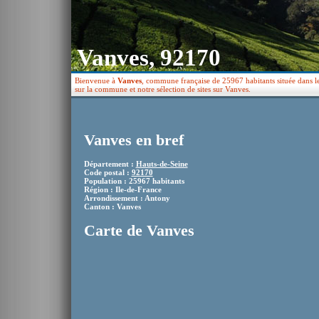
Vanves, 92170
Bienvenue à
Vanves
, commune française de 25967 habitants située dans le
sur la commune et notre sélection de sites sur Vanves.
Vanves en bref
Département :
Hauts-de-Seine
Code postal :
92170
Population : 25967 habitants
Région : Ile-de-France
Arrondissement : Antony
Canton : Vanves
Carte de Vanves